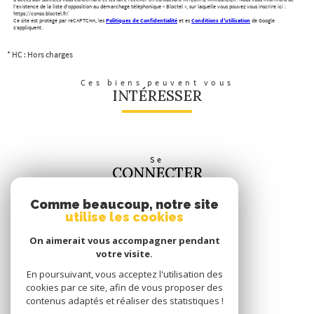
l'existence de la liste d'opposition au démarchage téléphonique « Bloctel », sur laquelle vous pouvez vous inscrire ici :
https://conso.bloctel.fr/
Ce site est protégé par reCAPTCHA, les
Politiques de Confidentialité
et es
Conditions d'utilisation
de Google
s'appliquent.
* HC : Hors charges
Ces biens peuvent vous
INTÉRESSER
Se
CONNECTER
espace propriétaire
Comme beaucoup, notre site
utilise les cookies
Nous
SUIVRE
On aimerait vous accompagner pendant
votre visite.
En poursuivant, vous acceptez l'utilisation des
cookies par ce site, afin de vous proposer des
contenus adaptés et réaliser des statistiques !
Nous