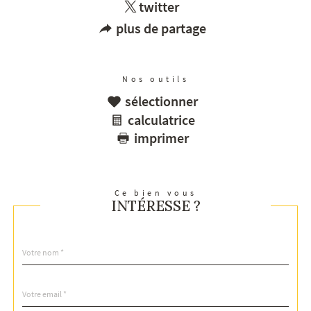
twitter
plus de partage
Nos outils
sélectionner
calculatrice
imprimer
Ce bien vous
INTÉRESSE ?
Nom
Fieldset
*
par
défaut
email
*