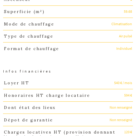
59.68
Superficie (m²)
Climatisation
Mode de chauffage
Air pulsé
Type de chauffage
Individuel
Format de chauffage
Infos financières
540 € / mois
Loyer HT
Caractéristiques
Valeurs
594 €
Honoraires HT charge locataire
Non renseigné
Dont état des lieux
Non renseigné
Dépot de garantie
120 €
Charges locatives HT (provision donnant