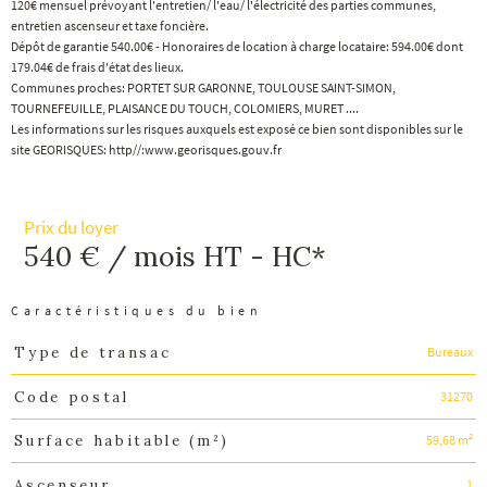
120€ mensuel prévoyant l'entretien/ l'eau/ l'électricité des parties communes,
entretien ascenseur et taxe foncière.
Dépôt de garantie 540.00€ - Honoraires de location à charge locataire: 594.00€ dont
179.04€ de frais d'état des lieux.
Communes proches: PORTET SUR GARONNE, TOULOUSE SAINT-SIMON,
TOURNEFEUILLE, PLAISANCE DU TOUCH, COLOMIERS, MURET ....
Les informations sur les risques auxquels est exposé ce bien sont disponibles sur le
site GEORISQUES: http//:www.georisques.gouv.fr
Prix du loyer
540 € / mois
HT - HC*
Caractéristiques du bien
Bureaux
Type de transac
Caractéristiques
Valeurs
31270
Code postal
59,68 m²
Surface habitable (m²)
1
Ascenseur