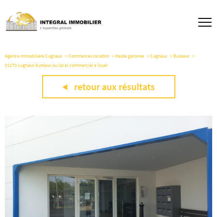
Agence immobilière Cugnaux
Commerces location
Haute garonne
Cugnaux
Bureaux
31270 cugnaux bureaux ou local commercial a louer
retour aux résultats