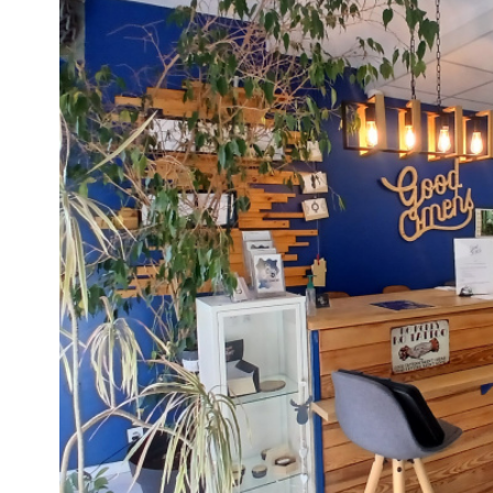
voir le
bien