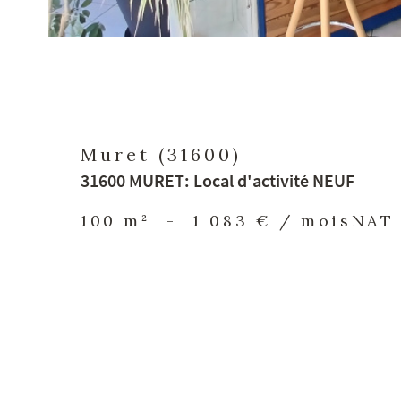
Muret (31600)
31600 MURET: Local d'activité NEUF
100 m²
-
1 083 € / mois
NAT 