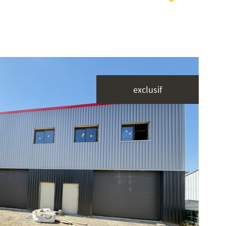
exclusif
voir le
bien