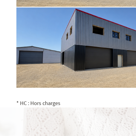
voir le
bien
* HC : Hors charges