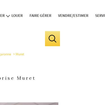
TER
LOUER
FAIRE GÉRER
VENDRE/ESTIMER
SERV
ns neufs
v
in
fi
garonne
Muret
le 
la divis
expert 
prise Muret