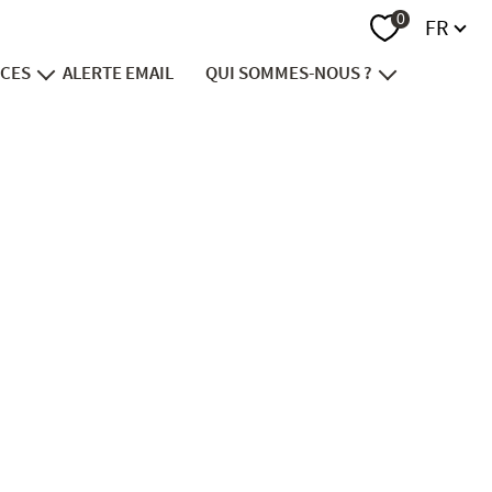
Langue
0
FR
ICES
ALERTE EMAIL
QUI SOMMES-NOUS ?
endre
notre groupe
vestir
recrutement
nancer
contact
viager
ion foncière
immobilier