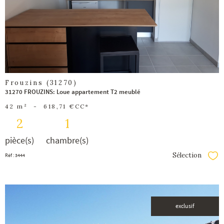
bien
Frouzins (31270)
31270 FROUZINS: Loue appartement T2 meublé
42 m²
-
618,71 €
CC*
2
1
pièce(s)
chambre(s)
Sélection
Réf : 3444
Séle
exclusif