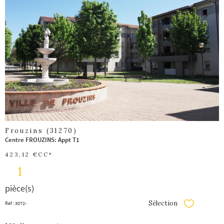
voir le
bien
Frouzins (31270)
Centre FROUZINS: Appt T1
423,12 €
CC*
1
pièce(s)
Sélection
Réf : 3072-
Sélectionner