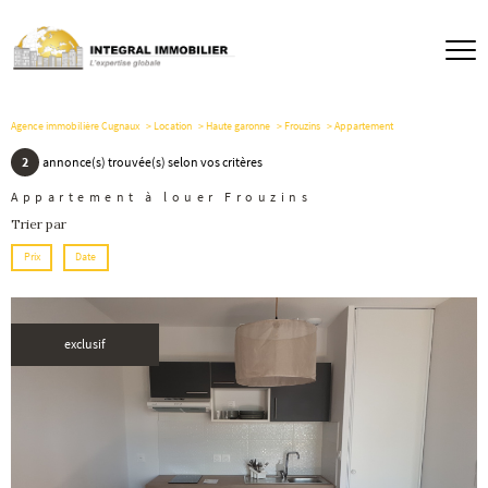
Agence immobilière Cugnaux
Location
Haute garonne
Frouzins
Appartement
2
annonce(s) trouvée(s) selon vos critères
Appartement à louer Frouzins
Trier par
Prix
Date
exclusif
voir le