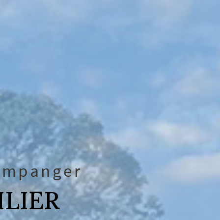
companger
ILIER