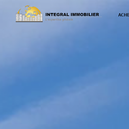
ACH
nos b