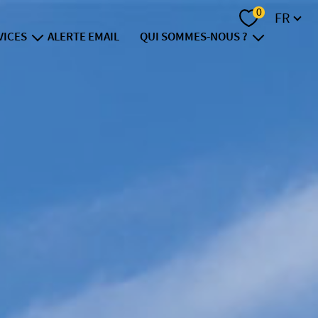
Langue
0
FR
VICES
ALERTE EMAIL
QUI SOMMES-NOUS ?
vendre
notre groupe
nvestir
recrutement
inancer
contact
e viager
ision foncière
t immobilier