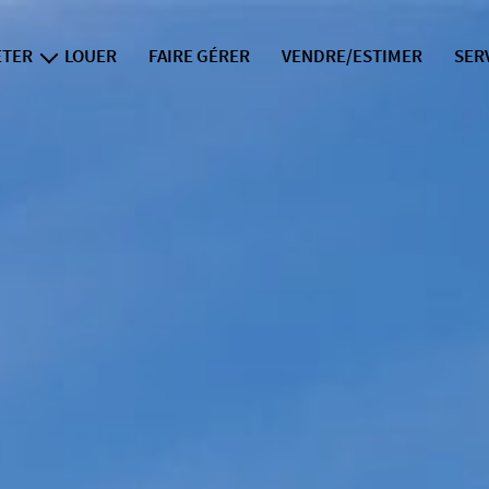
ETER
LOUER
FAIRE GÉRER
VENDRE/ESTIMER
SER
iens neufs
i
f
l
la div
exper