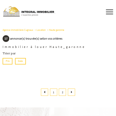
Agence immobilière Cugnaux
Location
Haute garonne
17
annonce(s) trouvée(s) selon vos critères
Immobilier à louer Haute_garonne
Trier par
Prix
Date
1
2