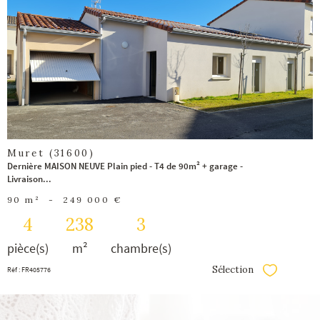
voir le
bien
Muret (31600)
Dernière MAISON NEUVE Plain pied - T4 de 90m² + garage -
Livraison...
90 m²
-
249 000 €
4
238
3
pièce(s)
m²
chambre(s)
Sélection
Réf : FR405776
Sélectionner