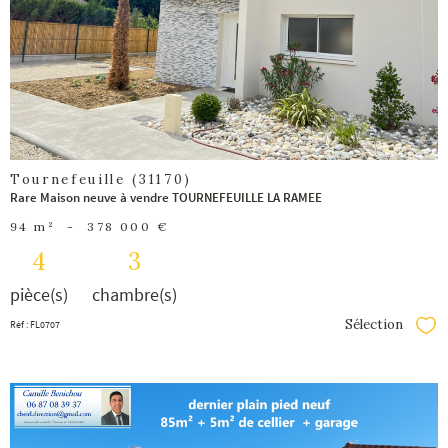
bien
Tournefeuille (31170)
Rare Maison neuve à vendre TOURNEFEUILLE LA RAMEE
94 m²
-
378 000 €
4
3
pièce(s)
chambre(s)
Sélection
Réf : FL0707
Séle