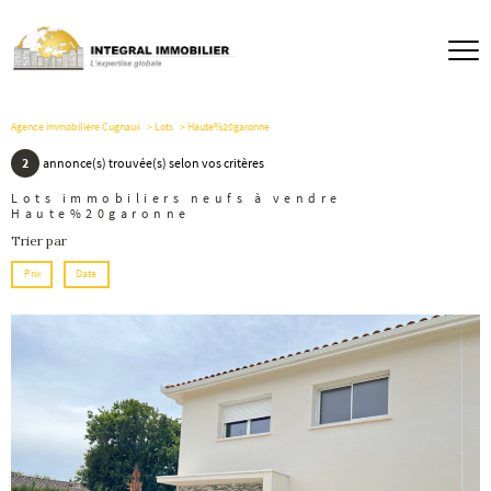
Agence immobilière Cugnaux
Lots
Haute%20garonne
2
annonce(s) trouvée(s) selon vos critères
Lots immobiliers neufs à vendre
Haute%20garonne
Trier par
Prix
Date
voir le