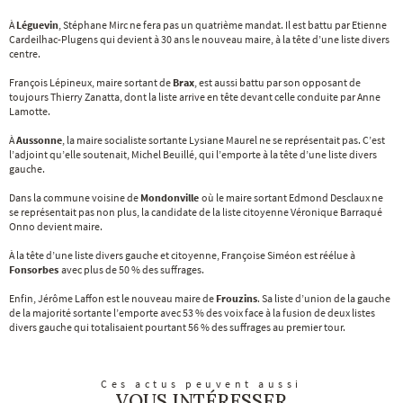
À
Léguevin
, Stéphane Mirc ne fera pas un quatrième mandat. Il est battu par Etienne
Cardeilhac-Plugens qui devient à 30 ans le nouveau maire, à la tête d’une liste divers
centre.
François Lépineux, maire sortant de
Brax
, est aussi battu par son opposant de
toujours Thierry Zanatta, dont la liste arrive en tête devant celle conduite par Anne
Lamotte.
À
Aussonne
, la maire socialiste sortante Lysiane Maurel ne se représentait pas. C’est
l’adjoint qu’elle soutenait, Michel Beuillé, qui l’emporte à la tête d’une liste divers
gauche.
Dans la commune voisine de
Mondonville
où le maire sortant Edmond Desclaux ne
se représentait pas non plus, la candidate de la liste citoyenne Véronique Barraqué
Onno devient maire.
À la tête d’une liste divers gauche et citoyenne, Françoise Siméon est réélue à
Fonsorbes
avec plus de 50 % des suffrages.
Enfin, Jérôme Laffon est le nouveau maire de
Frouzins
. Sa liste d’union de la gauche
de la majorité sortante l’emporte avec 53 % des voix face à la fusion de deux listes
divers gauche qui totalisaient pourtant 56 % des suffrages au premier tour.
Ces actus peuvent aussi
VOUS INTÉRESSER