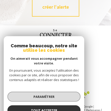
créer l'alerte
Se
CONNECTER
espace propriétaire
Comme beaucoup, notre site
utilise les cookies
Nous
SUIVRE
On aimerait vous accompagner pendant
votre visite.
En poursuivant, vous acceptez l'utilisation des
cookies par ce site, afin de vous proposer des
contenus adaptés et réaliser des statistiques !
Nous
ADHÉRONS
PARAMÉTRER
© 2026 | Tous droits réservés | Traduction powered by Google |
TOUT ACCEPTER
Nos honoraires
Plan du site
Mentions légales
Admin
Partenaires