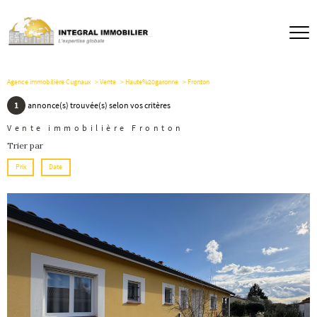
Agence immobilière Cugnaux
Vente
Haute%20garonne
Fronton
1
annonce(s) trouvée(s) selon vos critères
Vente immobilière Fronton
Trier par
Prix
Date
voir le