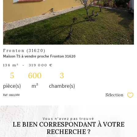
bien
Fronton (31620)
Maison T5 à vendre proche Fronton 31620
136 m²
-
319 000 €
5
600
3
pièce(s)
m²
chambre(s)
Sélection
Réf : 8681MM
Séle
Vous n'avez pas trouvé
LE BIEN CORRESPONDANT À VOTRE
RECHERCHE ?