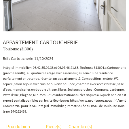
APPARTEMENT CARTOUCHERIE
Toulouse (31300)
Réf : Cartoucherie-11/10/2024
Intégral Immobilier : 06.42.55.09.38 et 06.07.46.21.63. Toulouse 31300 La Cartoucherie
(proche zenith), au quatrième étage avec ascenseur, au sein d’une résidence
parfaitement entretenue, récente, un appartement t2. Composition : entrée, WC
separé, salon séjour avec cuisine ouverte équipée, chambre avec accès térasse, salle
d'eau, menuiseries en double vitrage, fibres.Secteurs proches : Compans, Lardenne,
Patte d’Oie, Blagnac, Minimes… “Les informations sur les risques auxquels ce bien est
exposé sont disponibles sur le site Géorisques http://www.georisques.gouv.fr”.
Agent
Commercial pour la SAS Intégral Immobilier, immatriculée au RSAC de Toulouse sous
le no 844262469.
Prix du bien
Pièce(s)
Chambre(s)