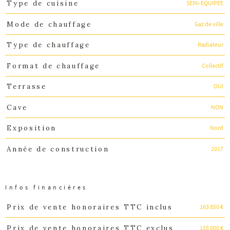
SEMI-EQUIPEE
Type de cuisine
Gaz de ville
Mode de chauffage
Radiateur
Type de chauffage
Collectif
Format de chauffage
OUI
Terrasse
NON
Cave
Nord
Exposition
2017
Année de construction
Infos financières
163 850 €
Prix de vente honoraires TTC inclus
Caractéristiques
Valeurs
155 000 €
Prix de vente honoraires TTC exclus