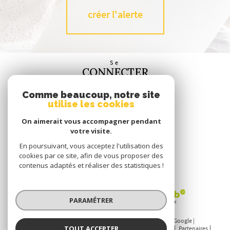
créer l'alerte
Se
CONNECTER
espace propriétaire
Comme beaucoup, notre site
utilise les cookies
Nous
SUIVRE
On aimerait vous accompagner pendant
votre visite.
En poursuivant, vous acceptez l'utilisation des
cookies par ce site, afin de vous proposer des
contenus adaptés et réaliser des statistiques !
Nous
ADHÉRONS
PARAMÉTRER
© 2026 | Tous droits réservés | Traduction powered by Google |
TOUT ACCEPTER
Nos honoraires
Plan du site
Mentions légales
Admin
Partenaires