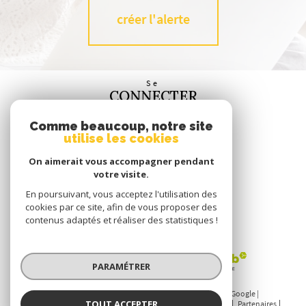
créer l'alerte
Se
CONNECTER
espace propriétaire
Comme beaucoup, notre site
utilise les cookies
Nous
SUIVRE
On aimerait vous accompagner pendant
votre visite.
En poursuivant, vous acceptez l'utilisation des
cookies par ce site, afin de vous proposer des
contenus adaptés et réaliser des statistiques !
Nous
ADHÉRONS
PARAMÉTRER
© 2026 | Tous droits réservés | Traduction powered by Google |
TOUT ACCEPTER
Nos honoraires
Plan du site
Mentions légales
Admin
Partenaires