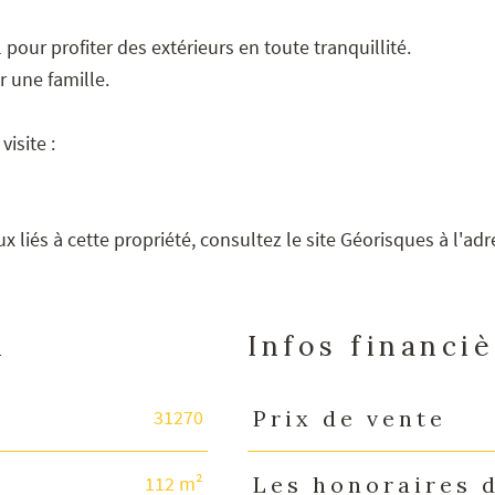
 pour profiter des extérieurs en toute tranquillité.
r une famille.
isite :
 liés à cette propriété, consultez le site Géorisques à l'ad
n
Infos financi
31270
Prix de vente
Caractéristiques
Valeurs
112 m²
Les honoraires 