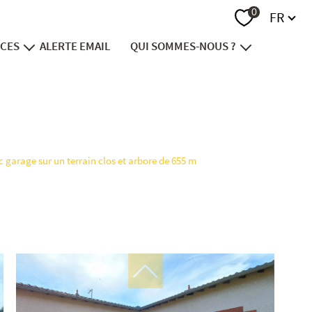
Langue
0
FR
ICES
ALERTE EMAIL
QUI SOMMES-NOUS ?
endre
notre groupe
vestir
recrutement
nancer
contact
c garage sur un terrain clos et arbore de 655 m
viager
ion foncière
immobilier