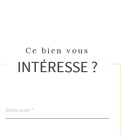
Ce bien vous
INTÉRESSE ?
Nom
Fieldset
*
par
défaut
email