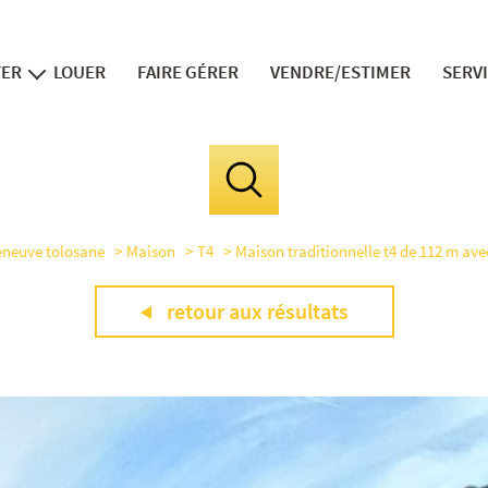
TER
LOUER
FAIRE GÉRER
VENDRE/ESTIMER
SERV
ns neufs
v
in
fi
leneuve tolosane
Maison
T4
Maison traditionnelle t4 de 112 m ave
le 
la divis
retour aux résultats
expert 