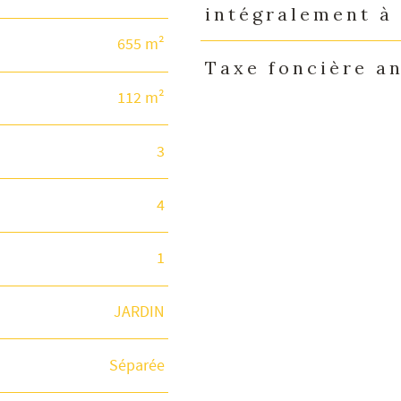
intégralement à
655 m²
Taxe foncière a
112 m²
3
4
1
JARDIN
Séparée