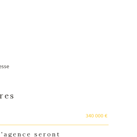
resse
ères
340 000 €
d'agence seront