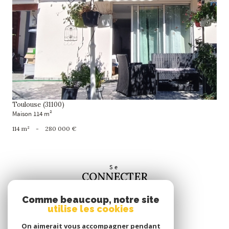
voir le bien
Toulouse (31100)
Maison 114 m²
114 m²
-
280 000 €
Se
CONNECTER
espace propriétaire
Comme beaucoup, notre site
utilise les cookies
Nous
SUIVRE
On aimerait vous accompagner pendant