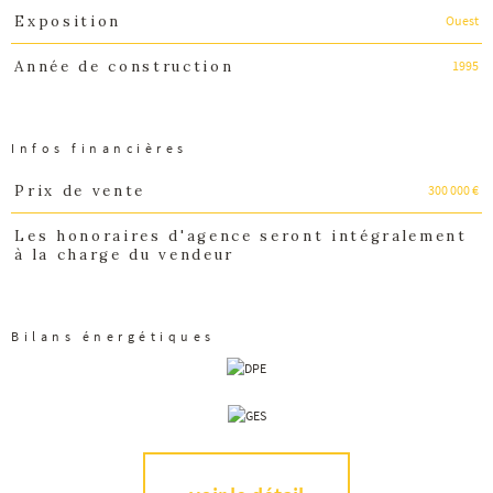
Ouest
Exposition
1995
Année de construction
Infos financières
300 000 €
Prix de vente
Caractéristiques
Valeurs
Les honoraires d'agence seront intégralement
à la charge du vendeur
Bilans énergétiques