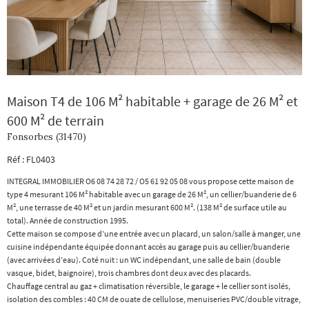
Maison T4 de 106 M² habitable + garage de 26 M² et
600 M² de terrain
Fonsorbes (31470)
Réf : FL0403
INTEGRAL IMMOBILIER O6 08 74 28 72 / O5 61 92 05 08 vous propose cette maison de
type 4 mesurant 106 M² habitable avec un garage de 26 M², un cellier/buanderie de 6
M², une terrasse de 40 M² et un jardin mesurant 600 M². (138 M² de surface utile au
total). Année de construction 1995.
Cette maison se compose d’une entrée avec un placard, un salon/salle à manger, une
cuisine indépendante équipée donnant accès au garage puis au cellier/buanderie
(avec arrivées d’eau). Coté nuit : un WC indépendant, une salle de bain (double
vasque, bidet, baignoire), trois chambres dont deux avec des placards.
Chauffage central au gaz + climatisation réversible, le garage + le cellier sont isolés,
isolation des combles : 40 CM de ouate de cellulose, menuiseries PVC/double vitrage,