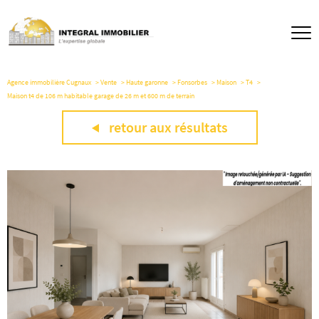
Agence immobilière Cugnaux
Vente
Haute garonne
Fonsorbes
Maison
T4
Maison t4 de 106 m habitable garage de 26 m et 600 m de terrain
retour aux résultats