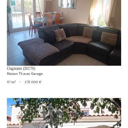
voir le bien
Cugnaux (31270)
Maison T5 avec Garage
97 m²
-
275 000 €