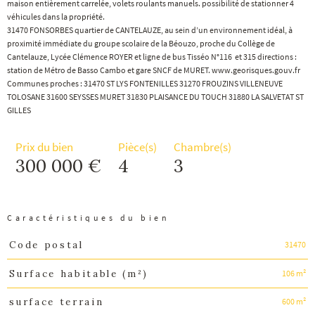
maison entièrement carrelée, volets roulants manuels. possibilité de stationner 4
véhicules dans la propriété.
31470 FONSORBES quartier de CANTELAUZE, au sein d’un environnement idéal, à
proximité immédiate du groupe scolaire de la Béouzo, proche du Collège de
Cantelauze, Lycée Clémence ROYER et ligne de bus Tisséo N°116 et 315 directions :
station de Métro de Basso Cambo et gare SNCF de MURET. www.georisques.gouv.fr
Communes proches : 31470 ST LYS FONTENILLES 31270 FROUZINS VILLENEUVE
TOLOSANE 31600 SEYSSES MURET 31830 PLAISANCE DU TOUCH 31880 LA SALVETAT ST
GILLES
Prix du bien
Pièce(s)
Chambre(s)
300 000 €
4
3
Caractéristiques du bien
31470
Code postal
Caractéristiques
Valeurs
106 m²
Surface habitable (m²)
600 m²
surface terrain