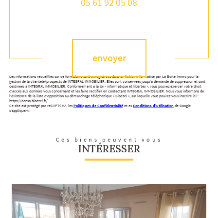
05 61 92 05 08
Validation
envoyer
Les informations recueillies sur ce formulaire sont enregistrées dans un fichier informatisé par La Boite Immo pour la
gestion de la clientèle/prospects de INTEGRAL IMMOBILIER. Elles sont conservées jusqu'à demande de suppression et sont
destinées à INTEGRAL IMMOBILIER. Conformément à la loi « informatique et libertés », vous pouvez exercer votre droit
d'accès aux données vous concernant et les faire rectifier en contactant INTEGRAL IMMOBILIER. Nous vous informons de
l'existence de la liste d'opposition au démarchage téléphonique « Bloctel », sur laquelle vous pouvez vous inscrire ici :
https://conso.bloctel.fr/
Ce site est protégé par reCAPTCHA, les
Politiques de Confidentialité
et es
Conditions d'utilisation
de Google
s'appliquent.
Ces biens peuvent vous
INTÉRESSER