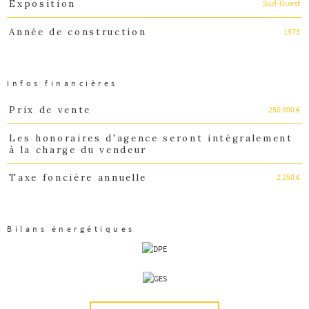
Sud-Ouest
Exposition
1973
Année de construction
Infos financières
250 000 €
Prix de vente
Caractéristiques
Valeurs
Les honoraires d'agence seront intégralement
à la charge du vendeur
2 250 €
Taxe foncière annuelle
Bilans énergétiques