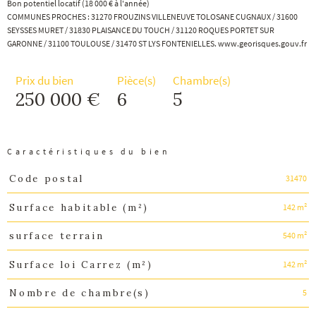
Bon potentiel locatif (18 000 € à l'année)
COMMUNES PROCHES : 31270 FROUZINS VILLENEUVE TOLOSANE CUGNAUX / 31600
SEYSSES MURET / 31830 PLAISANCE DU TOUCH / 31120 ROQUES PORTET SUR
GARONNE / 31100 TOULOUSE / 31470 ST LYS FONTENIELLES. www.georisques.gouv.fr
Prix du bien
Pièce(s)
Chambre(s)
250 000 €
6
5
Caractéristiques du bien
31470
Code postal
Caractéristiques
Valeurs
142 m²
Surface habitable (m²)
540 m²
surface terrain
142 m²
Surface loi Carrez (m²)
5
Nombre de chambre(s)