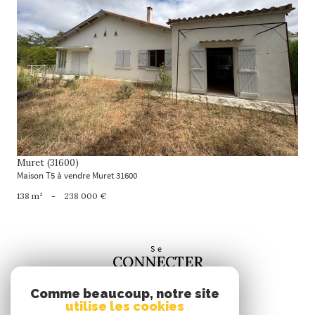
voir le bien
Muret (31600)
Maison T5 à vendre Muret 31600
138 m²
-
238 000 €
Se
CONNECTER
espace propriétaire
Comme beaucoup, notre site
utilise les cookies