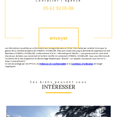
Contacter l'agence
05 61 92 05 08
Validation
envoyer
Les informations recueillies sur ce formulaire sont enregistrées dans un fichier informatisé par La Boite Immo pour la
gestion de la clientèle/prospects de INTEGRAL IMMOBILIER. Elles sont conservées jusqu'à demande de suppression et sont
destinées à INTEGRAL IMMOBILIER. Conformément à la loi « informatique et libertés », vous pouvez exercer votre droit
d'accès aux données vous concernant et les faire rectifier en contactant INTEGRAL IMMOBILIER. Nous vous informons de
l'existence de la liste d'opposition au démarchage téléphonique « Bloctel », sur laquelle vous pouvez vous inscrire ici :
https://conso.bloctel.fr/
Ce site est protégé par reCAPTCHA, les
Politiques de Confidentialité
et es
Conditions d'utilisation
de Google
s'appliquent.
Ces biens peuvent vous
INTÉRESSER