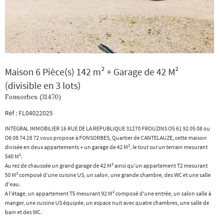
Maison 6 Pièce(s) 142 m² + Garage de 42 M²
(divisible en 3 lots)
Fonsorbes (31470)
Réf : FL04022025
INTEGRAL IMMOBILIER 16 RUE DE LA REPUBLIQUE 31270 FROUZINS O5 61 92 05 08 ou
O6 08 74 28 72 vous propose à FONSORBES, Quartier de CANTELAUZE, cette maison
divisée en deux appartements + un garage de 42 M², le tout sur un terrain mesurant
540 M².
Au rez de chaussée un grand garage de 42 M² ainsi qu'un appartement T2 mesurant
50 M² composé d'une cuisine US, un salon, une grande chambre, des WC et une salle
d'eau.
A l'étage, un appartement T5 mesurant 92 M² composé d'une entrée, un salon salle à
manger, une cuisine US équipée, un espace nuit avec quatre chambres, une salle de
bain et des WC.