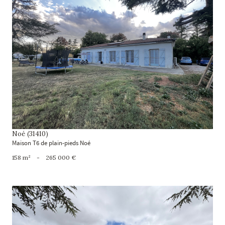
voir le bien
Noé (31410)
Maison T6 de plain-pieds Noé
158 m²
-
265 000 €