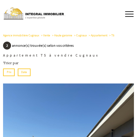
Agence immobilière Cugnaux
Vente
Haute garonne
Cugnaux
Appartement
T5
2
annonce(s) trouvée(s) selon vos critères
Appartement T5 à vendre Cugnaux
Trier par
Prix
Date