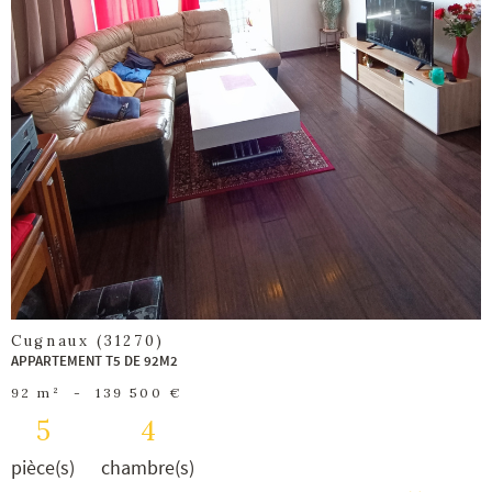
bien
Cugnaux (31270)
APPARTEMENT T5 DE 92M2
92 m²
-
139 500 €
5
4
pièce(s)
chambre(s)