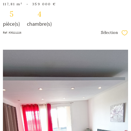
117,81 m²
-
359 000 €
5
4
pièce(s)
chambre(s)
Sélection
Réf : KM221225
Séle
voir le