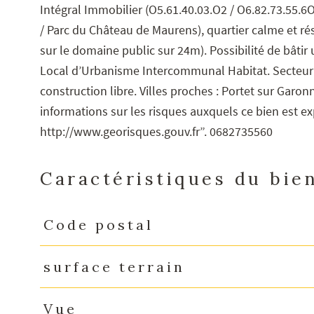
Intégral Immobilier (O5.61.40.03.O2 / O6.82.73.55.
/ Parc du Château de Maurens), quartier calme et rési
sur le domaine public sur 24m). Possibilité de bâti
Local d’Urbanisme Intercommunal Habitat. Secteur p
construction libre. Villes proches : Portet sur Garo
informations sur les risques auxquels ce bien est e
http://www.georisques.gouv.fr”. 0682735560
Caractéristiques du bie
Code postal
Caractéristiques
Valeurs
surface terrain
Vue