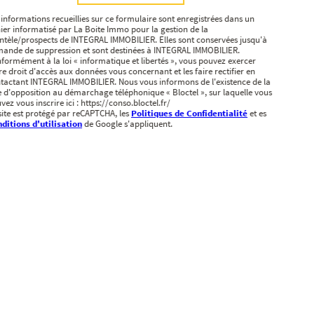
 informations recueillies sur ce formulaire sont enregistrées dans un
hier informatisé par La Boite Immo pour la gestion de la
entèle/prospects de INTEGRAL IMMOBILIER. Elles sont conservées jusqu'à
ande de suppression et sont destinées à INTEGRAL IMMOBILIER.
formément à la loi « informatique et libertés », vous pouvez exercer
re droit d'accès aux données vous concernant et les faire rectifier en
tactant INTEGRAL IMMOBILIER. Nous vous informons de l'existence de la
te d'opposition au démarchage téléphonique « Bloctel », sur laquelle vous
vez vous inscrire ici : https://conso.bloctel.fr/
site est protégé par reCAPTCHA, les
Politiques de Confidentialité
et es
ditions d'utilisation
de Google s'appliquent.