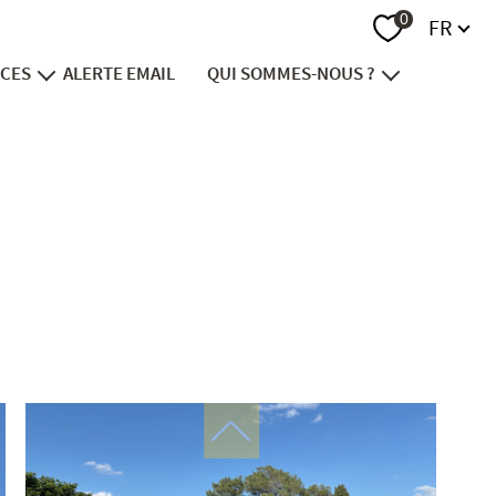
Langue
0
FR
ICES
ALERTE EMAIL
QUI SOMMES-NOUS ?
endre
notre groupe
vestir
recrutement
nancer
contact
viager
ion foncière
immobilier