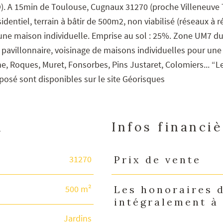
6O). A 15min de Toulouse, Cugnaux 31270 (proche Villeneuve
dentiel, terrain à bâtir de 500m2, non viabilisé (réseaux à 
r une maison individuelle. Emprise au sol : 25%. Zone UM7 d
avillonnaire, voisinage de maisons individuelles pour une
nne, Roques, Muret, Fonsorbes, Pins Justaret, Colomiers... “L
xposé sont disponibles sur le site Géorisques
n
Infos financi
31270
Prix de vente
Caractéristiques
Valeurs
500 m²
Les honoraires 
intégralement à
Jardins