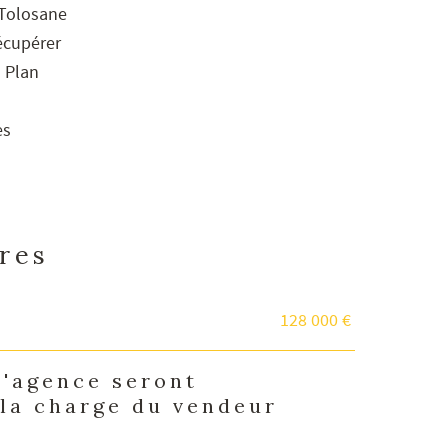
 Tolosane
récupérer
u Plan
es
ères
128 000 €
d'agence seront
 la charge du vendeur