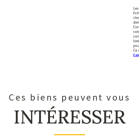
Les
fic
cli
dem
Con
vot
con
lis
pou
Ce 
Con
Ces biens peuvent vous
INTÉRESSER