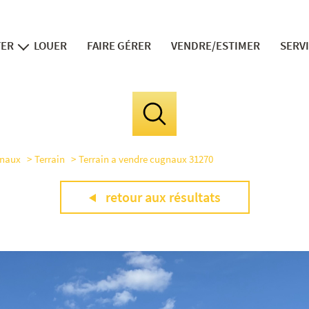
TER
LOUER
FAIRE GÉRER
VENDRE/ESTIMER
SERV
ns neufs
v
in
fi
naux
Terrain
Terrain a vendre cugnaux 31270
le 
la divis
retour aux résultats
expert 