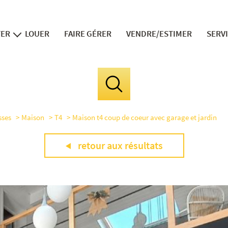
TER
LOUER
FAIRE GÉRER
VENDRE/ESTIMER
SERV
ns neufs
v
in
fi
sses
Maison
T4
Maison t4 coup de coeur avec garage et jardin
le 
la divis
retour aux résultats
expert 