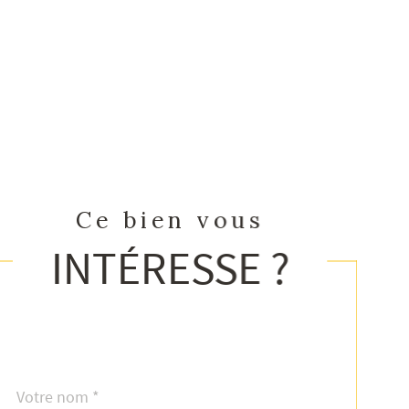
Ce bien vous
INTÉRESSE ?
Nom
Fieldset
*
par