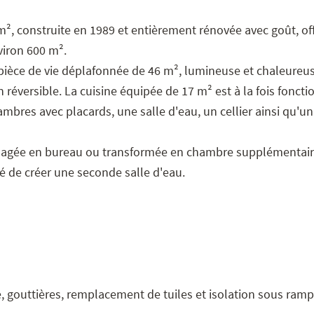
², construite en 1989 et entièrement rénovée avec goût, of
viron 600 m².
pièce de vie déplafonnée de 46 m², lumineuse et chaleureus
réversible. La cuisine équipée de 17 m² est à la fois foncti
bres avec placards, une salle d'eau, un cellier ainsi qu'u
énagée en bureau ou transformée en chambre supplémentair
é de créer une seconde salle d'eau.
ive, gouttières, remplacement de tuiles et isolation sous ram