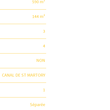
590 m²
144 m²
3
4
NON
CANAL DE ST MARTORY
1
Séparée