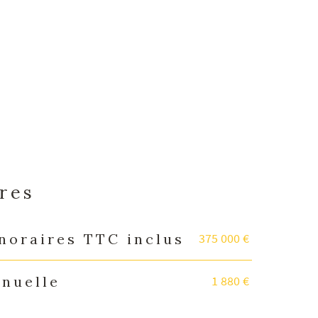
ères
375 000 €
noraires TTC inclus
1 880 €
nnuelle