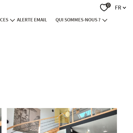
Langue
0
FR
ICES
ALERTE EMAIL
QUI SOMMES-NOUS ?
endre
notre groupe
vestir
recrutement
nancer
contact
viager
ion foncière
immobilier