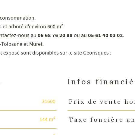
o-consommation.
s et arboré d'environ 600 m².
contactez-nous au
06 68 76 20 88
ou au
05 61 40 03 02
.
-Tolosane et Muret.
t exposé sont disponibles sur le site Géorisques :
n
Infos financi
31600
Prix de vente ho
Caractéristiques
Valeurs
144 m²
Taxe foncière a