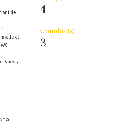
4
frant de
e,
Chambre(s)
onnelle et
3
n WC
e. Vous y
pants