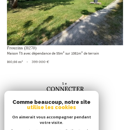
voir le bien
Frouzins (31270)
Maison T5 avec dépendance de 55m² sur 1081m² de terrain
160,66 m²
-
399 000 €
Se
CONNECTER
espace propriétaire
Comme beaucoup, notre site
utilise les cookies
Nous
SUIVRE
On aimerait vous accompagner pendant
votre visite.