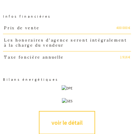
Infos financières
400 000 €
Prix de vente
Caractéristiques
Valeurs
Les honoraires d'agence seront intégralement
à la charge du vendeur
1 916 €
Taxe foncière annuelle
Bilans énergétiques
voir le détail