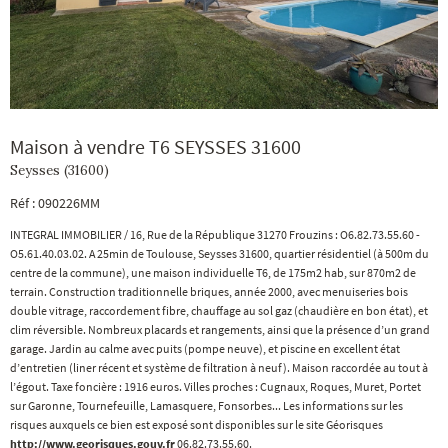
Maison à vendre T6 SEYSSES 31600
Seysses (31600)
Réf : 090226MM
INTEGRAL IMMOBILIER / 16, Rue de la République 31270 Frouzins : O6.82.73.55.60 -
O5.61.40.03.02. A 25min de Toulouse, Seysses 31600, quartier résidentiel (à 500m du
centre de la commune), une maison individuelle T6, de 175m2 hab, sur 870m2 de
terrain. Construction traditionnelle briques, année 2000, avec menuiseries bois
double vitrage, raccordement fibre, chauffage au sol gaz (chaudière en bon état), et
clim réversible. Nombreux placards et rangements, ainsi que la présence d’un grand
garage. Jardin au calme avec puits (pompe neuve), et piscine en excellent état
d’entretien (liner récent et système de filtration à neuf). Maison raccordée au tout à
l’égout. Taxe foncière : 1916 euros. Villes proches : Cugnaux, Roques, Muret, Portet
sur Garonne, Tournefeuille, Lamasquere, Fonsorbes... Les informations sur les
risques auxquels ce bien est exposé sont disponibles sur le site Géorisques
http://www.georisques.gouv.fr
06.82.73.55.60.