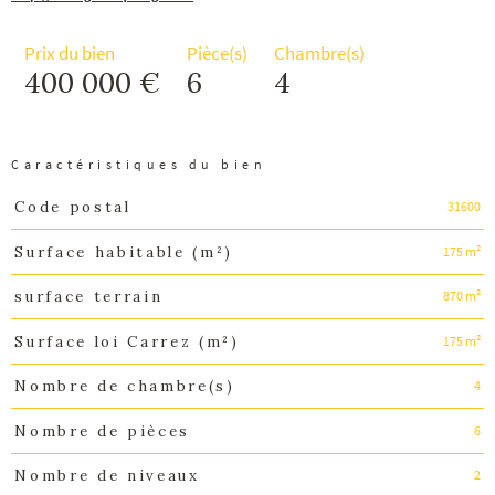
Prix du bien
Pièce(s)
Chambre(s)
400 000 €
6
4
Caractéristiques du bien
31600
Code postal
Caractéristiques
Valeurs
175 m²
Surface habitable (m²)
870 m²
surface terrain
175 m²
Surface loi Carrez (m²)
4
Nombre de chambre(s)
6
Nombre de pièces
2
Nombre de niveaux