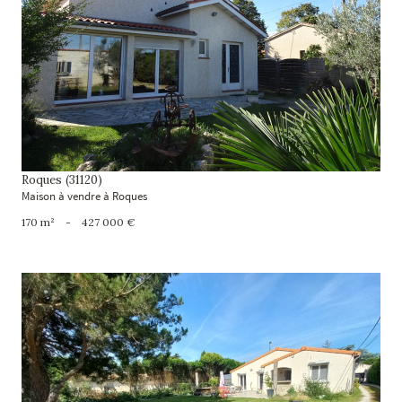
voir le bien
Roques (31120)
Maison à vendre à Roques
170 m²
-
427 000 €