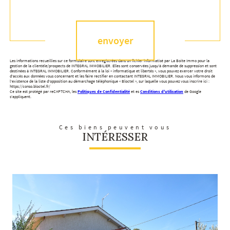
Validation
envoyer
Les informations recueillies sur ce formulaire sont enregistrées dans un fichier informatisé par La Boite Immo pour la
gestion de la clientèle/prospects de INTEGRAL IMMOBILIER. Elles sont conservées jusqu'à demande de suppression et sont
destinées à INTEGRAL IMMOBILIER. Conformément à la loi « informatique et libertés », vous pouvez exercer votre droit
d'accès aux données vous concernant et les faire rectifier en contactant INTEGRAL IMMOBILIER. Nous vous informons de
l'existence de la liste d'opposition au démarchage téléphonique « Bloctel », sur laquelle vous pouvez vous inscrire ici :
https://conso.bloctel.fr/
Ce site est protégé par reCAPTCHA, les
Politiques de Confidentialité
et es
Conditions d'utilisation
de Google
s'appliquent.
Ces biens peuvent vous
INTÉRESSER