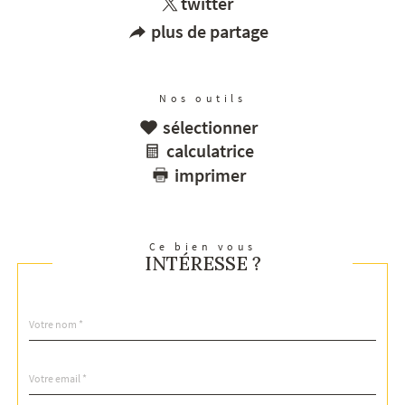
twitter
plus de partage
Nos outils
sélectionner
calculatrice
imprimer
Ce bien vous
INTÉRESSE ?
Nom
Fieldset
*
par
défaut
email
*