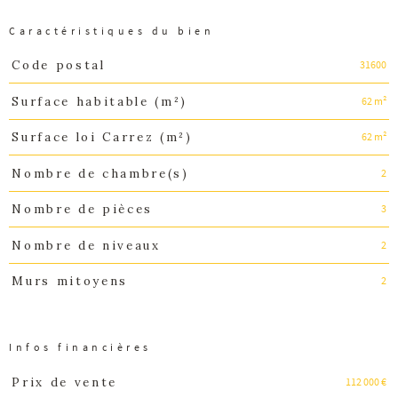
Caractéristiques du bien
31600
Code postal
Caractéristiques
Valeurs
62 m²
Surface habitable (m²)
62 m²
Surface loi Carrez (m²)
2
Nombre de chambre(s)
3
Nombre de pièces
2
Nombre de niveaux
2
Murs mitoyens
Infos financières
112 000 €
Prix de vente
Caractéristiques
Valeurs