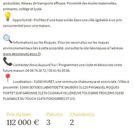
accessibles. Réseau de transports efficace. Proximité des écoles maternelles,
primaires, collège et lycée.
Opportunité : Profitez d'une base solide dans une ville agréable à un prix
concurrentiel pour une maison.
Informations sur les Risques : Pour en savoir plus sur les risques
environnementaux liés à cette propriété, consultez le site Géorisques à l'adresse
www.georisques.gouv.fr
.
Contactez-Nous Aujourd'hui ! Programmez une visite et découvrez votre
future maison O6 08 74 28 72 / O5 61 92 05 08.
Localisation : 31600 MURET, une commune chaleureuse et conviviale / Villes à
proximité : 31600 SEYSSES LABASTIDETTE SAUBENS 31120 PINSAGUEL ROQUES
PORTET SUR GARONNE 31270 CUGNAUX VILLENEUVE TOLOSANE FROUZINS 31830
PLAISANCE DU TOUCH 31470 FONSORBES ST LYS
Prix du bien
Pièce(s)
Chambre(s)
112 000 €
3
2