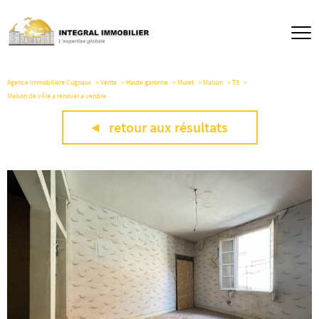
Agence immobilière Cugnaux
Vente
Haute garonne
Muret
Maison
T3
Maison de ville a renover a vendre
retour aux résultats