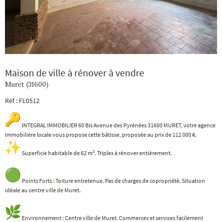
Maison de ville à rénover à vendre
Muret (31600)
Réf : FL0512
INTEGRAL IMMOBILIER 60 Bis Avenue des Pyrénées 31600 MURET, votre agence
immobilière locale vous propose cette bâtisse, proposée au prix de 112 000 €.
Superficie habitable de 62 m².
Triplex à rénover entièrement.
Points Forts : Toiture entretenue. Pas de charges de copropriété. Situation
idéale au centre ville de Muret.
Environnement : Centre ville de Muret. Commerces et services facilement