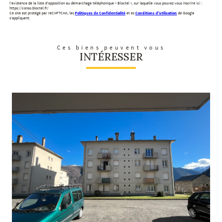
l'existence de la liste d'opposition au démarchage téléphonique « Bloctel », sur laquelle vous pouvez vous inscrire ici :
https://conso.bloctel.fr/
Ce site est protégé par reCAPTCHA, les
Politiques de Confidentialité
et es
Conditions d'utilisation
de Google
s'appliquent.
Ces biens peuvent vous
INTÉRESSER
voir le bien