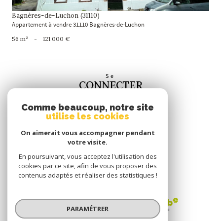
Bagnères-de-Luchon (31110)
Appartement à vendre 31110 Bagnères-de-Luchon
56 m²
-
121 000 €
Se
CONNECTER
espace propriétaire
Comme beaucoup, notre site
utilise les cookies
Nous
SUIVRE
On aimerait vous accompagner pendant
votre visite.
En poursuivant, vous acceptez l'utilisation des
cookies par ce site, afin de vous proposer des
contenus adaptés et réaliser des statistiques !
Nous
ADHÉRONS
PARAMÉTRER