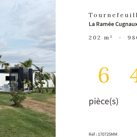
Tournefeuill
La Ramée Cugnaux 
202 m²
-
98
6
pièce(s)
Réf : 170725MM