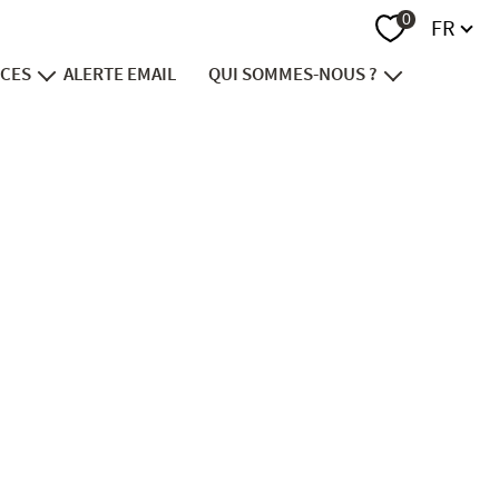
Langue
0
FR
ICES
ALERTE EMAIL
QUI SOMMES-NOUS ?
endre
notre groupe
vestir
recrutement
nancer
contact
viager
ion foncière
immobilier