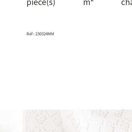
pièce(s)
m²
ch
Réf : 230324MM