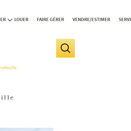
TER
LOUER
FAIRE GÉRER
VENDRE/ESTIMER
SERV
ns neufs
v
in
fi
nefeuille
le 
la divis
expert 
ille