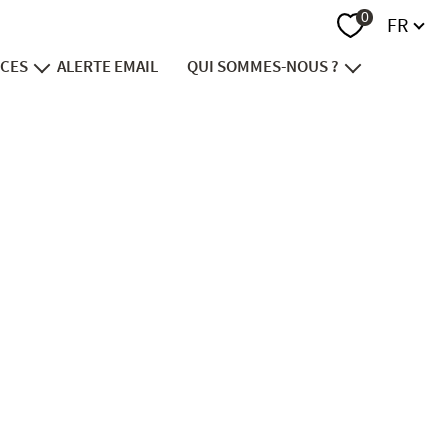
Langue
0
FR
ICES
ALERTE EMAIL
QUI SOMMES-NOUS ?
endre
notre groupe
vestir
recrutement
nancer
contact
viager
ion foncière
immobilier