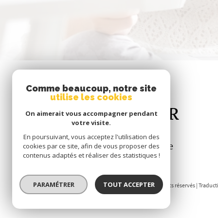
Comme beaucoup, notre site
utilise les cookies
Se
CONNECTER
On aimerait vous accompagner pendant
votre visite.
En poursuivant, vous acceptez l'utilisation des
espace propriétaire
cookies par ce site, afin de vous proposer des
contenus adaptés et réaliser des statistiques !
PARAMÉTRER
TOUT ACCEPTER
© 2026 | Tous droits réservés | Tradu