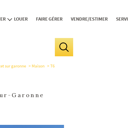
TER
LOUER
FAIRE GÉRER
VENDRE/ESTIMER
SERV
ns neufs
v
in
fi
tet sur garonne
Maison
T6
le 
la divis
expert 
Sur-Garonne