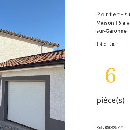
Portet-s
Maison T5 à v
sur-Garonne
145 m²
-
6
pièce(s)
Réf : 090425MM