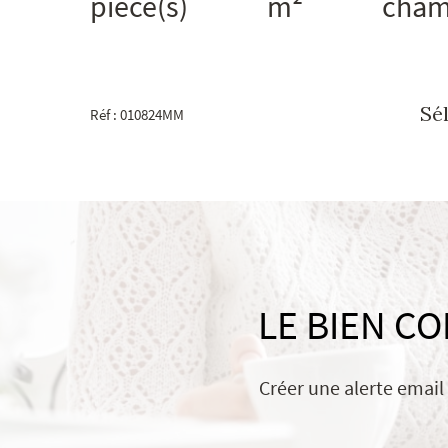
pièce(s)
m²
cham
Sé
Réf : 010824MM
LE BIEN C
Créer une alerte email