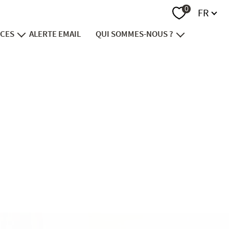
Langue
0
FR
ICES
ALERTE EMAIL
QUI SOMMES-NOUS ?
endre
notre groupe
vestir
recrutement
nancer
contact
viager
ion foncière
immobilier