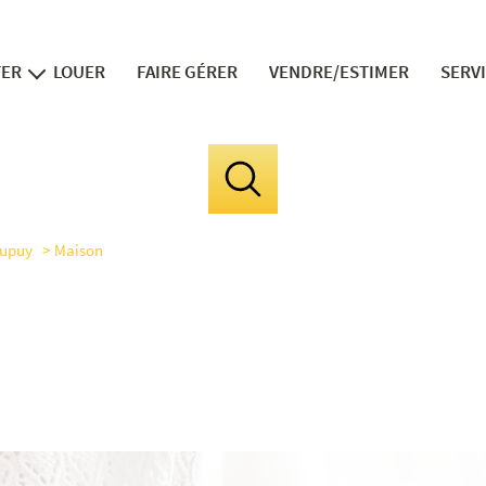
TER
LOUER
FAIRE GÉRER
VENDRE/ESTIMER
SERV
ns neufs
v
in
fi
upuy
Maison
le 
la divis
expert 