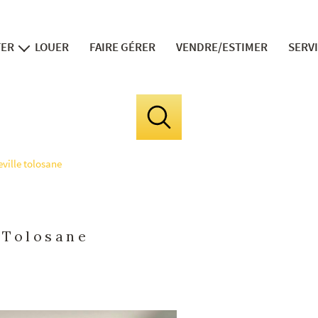
TER
LOUER
FAIRE GÉRER
VENDRE/ESTIMER
SERV
ns neufs
v
in
fi
ville tolosane
le 
la divis
expert 
-Tolosane