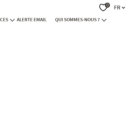
Langue
0
FR
ICES
ALERTE EMAIL
QUI SOMMES-NOUS ?
endre
notre groupe
vestir
recrutement
nancer
contact
viager
ion foncière
immobilier