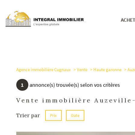
ACHE
nos bie
Agence immobilière Cugnaux
Vente
Haute garonne
Auze
1
annonce(s) trouvée(s) selon vos critères
Vente immobilière Auzeville
Trier par
Prix
Date