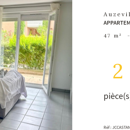
Auzevi
APPARTEM
47 m²
2
pièce(s
Réf : JCCASTA