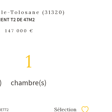
lle-Tolosane (31320)
ENT T2 DE 47M2
-
147 000 €
1
)
chambre(s)
Sélection
NETT2
Sélectionner