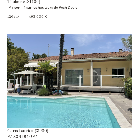
Toulouse (31400)
Maison T4 sur les hauteurs de Pech David
120 m²
-
493 000 €
voir le bien
Cornebarrieu (31700)
MAISON T5 148M2