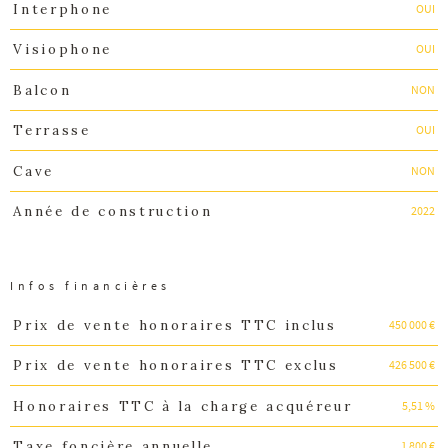
OUI
Interphone
OUI
Visiophone
NON
Balcon
OUI
Terrasse
NON
Cave
2022
Année de construction
Infos financières
450 000 €
Prix de vente honoraires TTC inclus
Caractéristiques
Valeurs
426 500 €
Prix de vente honoraires TTC exclus
5,51 %
Honoraires TTC à la charge acquéreur
1 800 €
Taxe foncière annuelle