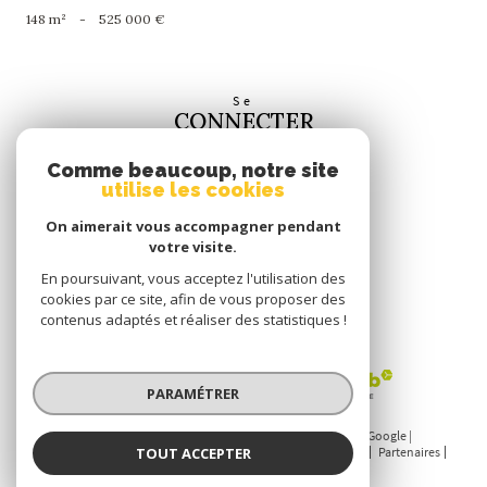
148 m²
-
525 000 €
Se
CONNECTER
espace propriétaire
Comme beaucoup, notre site
utilise les cookies
Nous
SUIVRE
On aimerait vous accompagner pendant
votre visite.
En poursuivant, vous acceptez l'utilisation des
cookies par ce site, afin de vous proposer des
contenus adaptés et réaliser des statistiques !
Nous
ADHÉRONS
PARAMÉTRER
© 2026 | Tous droits réservés | Traduction powered by Google |
TOUT ACCEPTER
Nos honoraires
Plan du site
Mentions légales
Admin
Partenaires
Politique RGPD
Cookies