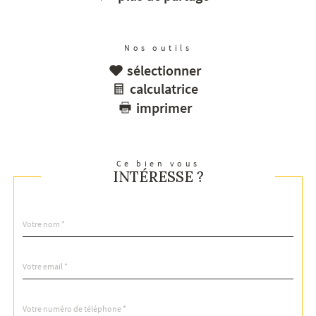
Nos outils
sélectionner
calculatrice
imprimer
Ce bien vous
INTÉRESSE ?
Nom
Fieldset
*
par
défaut
email
*
Téléphone
*