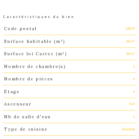
Caractéristiques du bien
34670
Code postal
Caractéristiques
Valeurs
88 m²
Surface habitable (m²)
89 m²
Surface loi Carrez (m²)
3
Nombre de chambre(s)
4
Nombre de pièces
4
Etage
OUI
Ascenseur
2
Nb de salle d'eau
Equipée
Type de cuisine