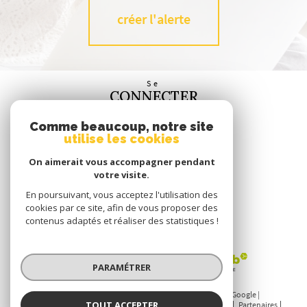
créer l'alerte
Se
CONNECTER
espace propriétaire
Comme beaucoup, notre site
utilise les cookies
Nous
SUIVRE
On aimerait vous accompagner pendant
votre visite.
En poursuivant, vous acceptez l'utilisation des
cookies par ce site, afin de vous proposer des
contenus adaptés et réaliser des statistiques !
Nous
ADHÉRONS
PARAMÉTRER
© 2026 | Tous droits réservés | Traduction powered by Google |
TOUT ACCEPTER
Nos honoraires
Plan du site
Mentions légales
Admin
Partenaires