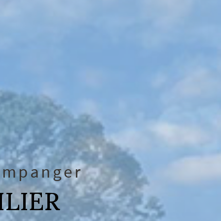
companger
ILIER