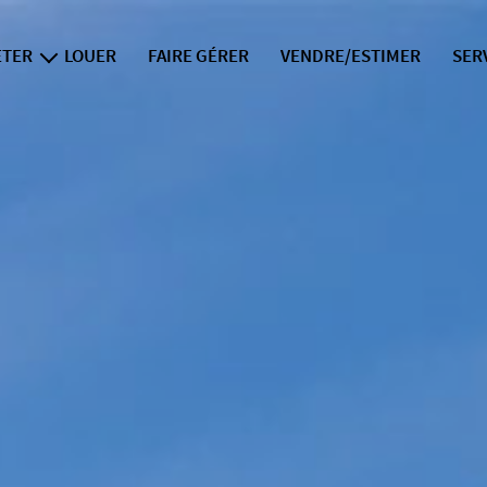
ETER
LOUER
FAIRE GÉRER
VENDRE/ESTIMER
SER
iens neufs
i
f
l
la div
exper