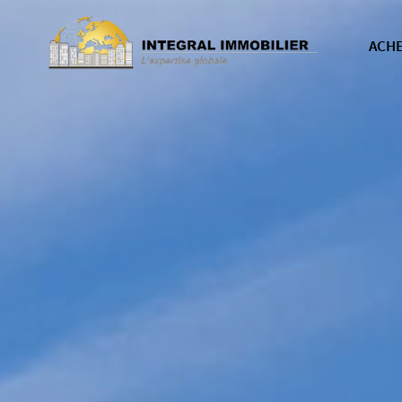
ACH
nos b