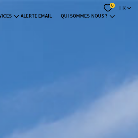
Langue
0
FR
VICES
ALERTE EMAIL
QUI SOMMES-NOUS ?
vendre
notre groupe
nvestir
recrutement
inancer
contact
e viager
ision foncière
t immobilier