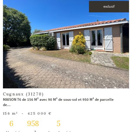
exclusif
voir le
bien
Cugnaux (31270)
MAISON T6 de 156 M² avec 90 M² de sous-sol et 950 M² de parcelle
de...
156 m²
-
425 000 €
6
958
5