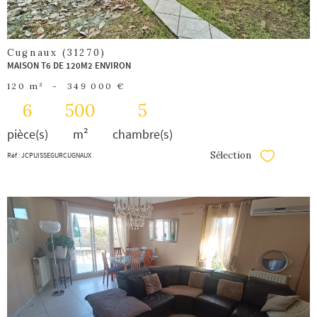
Cugnaux (31270)
MAISON T6 DE 120M2 ENVIRON
120 m²
-
349 000 €
6
500
5
pièce(s)
m²
chambre(s)
Sélection
Réf : JCPUISSEGURCUGNAUX
Sélectionner
voir le
bien