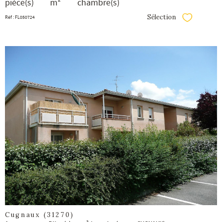
pièce(s)
m²
chambre(s)
Sélection
Réf : FL050724
Sélectionner
voir le
bien
Cugnaux (31270)