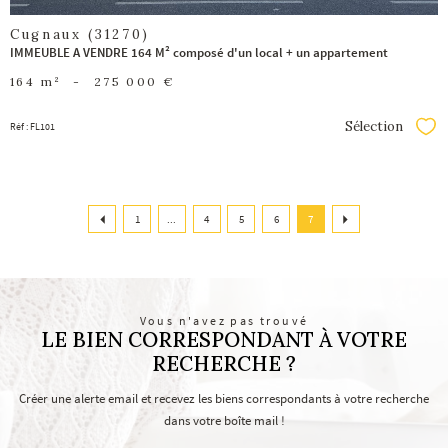
Cugnaux (31270)
IMMEUBLE A VENDRE 164 M² composé d'un local + un appartement
164 m²
-
275 000 €
Sélection
Réf : FL101
Séle
1
...
4
5
6
7
Vous n'avez pas trouvé
LE BIEN CORRESPONDANT À VOTRE
RECHERCHE ?
Créer une alerte email et recevez les biens correspondants à votre recherche
dans votre boîte mail !