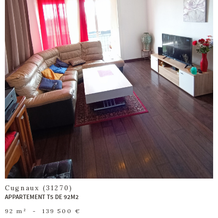
voir le
bien
Cugnaux (31270)
APPARTEMENT T5 DE 92M2
92 m²
-
139 500 €