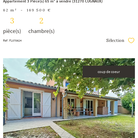
Appartement 3 Pièce(s) 65 m² à vendre (31270 CUGNAUX)
62 m²
-
169 500 €
3
2
pièce(s)
chambre(s)
Sélection
Réf : FL070624
Séle
coup de coeur
voir le
bien