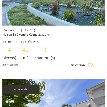
Cugnaux (31270)
Maison T4 à vendre Cugnaux 31270
93 m²
-
198 500 €
4
40
3
pièce(s)
m²
chambre(s)
Sélection
Réf : 120924MM
Sélectionner
nouveauté