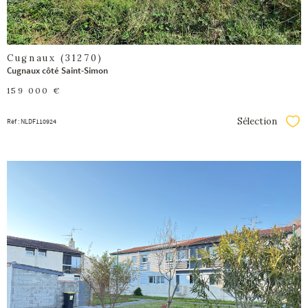
Cugnaux (31270)
Cugnaux côté Saint-Simon
159 000 €
Sélection
Réf : NLDF110924
Séle
voir le
bien