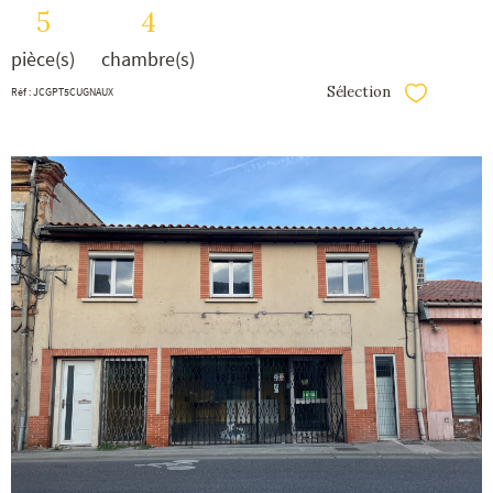
5
4
pièce(s)
chambre(s)
Sélection
Réf : JCGPT5CUGNAUX
Sélectionner
voir le
bien