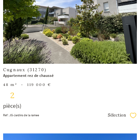
voir le
bien
Cugnaux (31270)
Appartement rez de chaussé
48 m²
-
119 000 €
2
pièce(s)
Sélection
Réf : JG-Jardins de la ramee
Séle