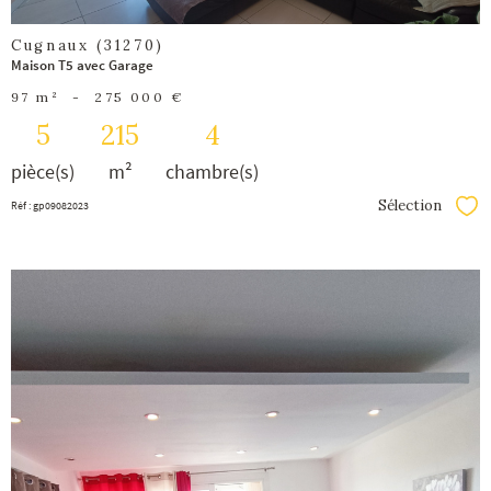
Cugnaux (31270)
Maison T5 avec Garage
97 m²
-
275 000 €
5
215
4
pièce(s)
m²
chambre(s)
Sélection
Réf : gp09082023
Séle