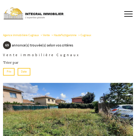
Agence immobilière Cugnaux
Vente
Haute%20garonne
Cugnaux
69
annonce(s) trouvée(s) selon vos critères
Vente immobilière Cugnaux
Trier par
Prix
Date
voir le
bien