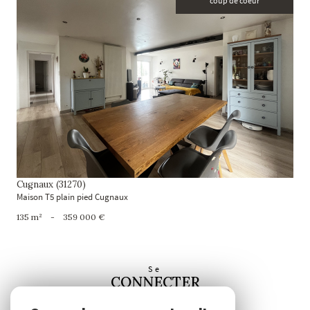
coup de coeur
voir le bien
Cugnaux (31270)
Maison T5 plain pied Cugnaux
135 m²
-
359 000 €
Se
CONNECTER
espace propriétaire