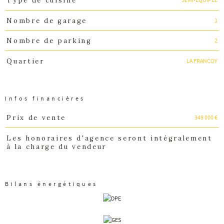
Type de cuisine
1
Nombre de garage
2
Nombre de parking
LA FRANCOY
Quartier
Infos financières
349 000 €
Prix de vente
Caractéristiques
Valeurs
Les honoraires d'agence seront intégralement
à la charge du vendeur
Bilans énergétiques