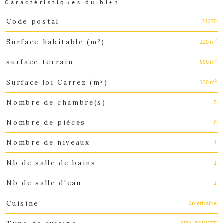
Caractéristiques du bien
31270
Code postal
Caractéristiques
Valeurs
120 m²
Surface habitable (m²)
500 m²
surface terrain
120 m²
Surface loi Carrez (m²)
5
Nombre de chambre(s)
6
Nombre de pièces
1
Nombre de niveaux
1
Nb de salle de bains
1
Nb de salle d'eau
Américaine
Cuisine
SEMI-EQUIPEE