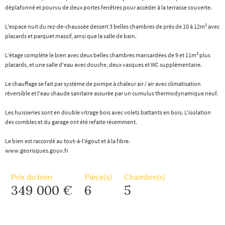
déplafonné et pourvu de deux portes fenêtres pour accéder à la terrasse couverte.
L'espace nuit du rez-de-chaussée dessert 3 belles chambres de près de 10 à 12m² avec
placards et parquet massif, ainsi que la salle de bain.
L'étage complète le bien avec deux belles chambres mansardées de 9 et 11m² plus
placards, et une salle d'eau avec douche, deux vasques et WC supplémentaire.
Le chauffage se fait par système de pompe à chaleur air / air avec climatisation
réversible et l'eau chaude sanitaire assurée par un cumulus thermodynamique neuf.
Les huisseries sont en double vitrage bois avec volets battants en bois. L'isolation
des combles et du garage ont été refaite récemment.
Le bien est raccordé au tout-à-l'égout et à la fibre.
www.georisques.gouv.fr
Prix du bien
Pièce(s)
Chambre(s)
349 000 €
6
5