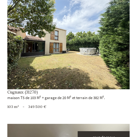
voir le bien
Cugnaux (31270)
maison T5 de 103 M² + garage de 20 M² et terrain de 382 M².
103 m²
-
349 500 €