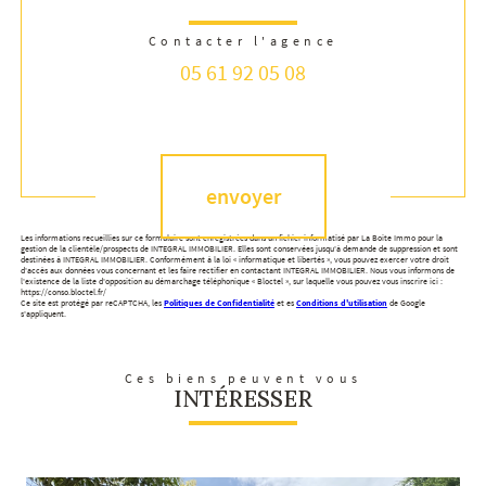
Contacter l'agence
05 61 92 05 08
Validation
envoyer
Les informations recueillies sur ce formulaire sont enregistrées dans un fichier informatisé par La Boite Immo pour la
gestion de la clientèle/prospects de INTEGRAL IMMOBILIER. Elles sont conservées jusqu'à demande de suppression et sont
destinées à INTEGRAL IMMOBILIER. Conformément à la loi « informatique et libertés », vous pouvez exercer votre droit
d'accès aux données vous concernant et les faire rectifier en contactant INTEGRAL IMMOBILIER. Nous vous informons de
l'existence de la liste d'opposition au démarchage téléphonique « Bloctel », sur laquelle vous pouvez vous inscrire ici :
https://conso.bloctel.fr/
Ce site est protégé par reCAPTCHA, les
Politiques de Confidentialité
et es
Conditions d'utilisation
de Google
s'appliquent.
Ces biens peuvent vous
INTÉRESSER