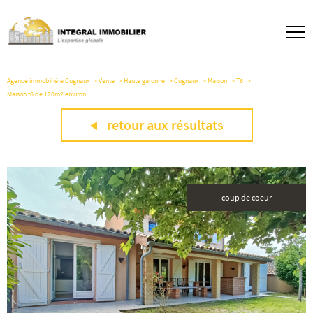
Agence immobilière Cugnaux
Vente
Haute garonne
Cugnaux
Maison
T6
Maison t6 de 120m2 environ
retour aux résultats
coup de coeur