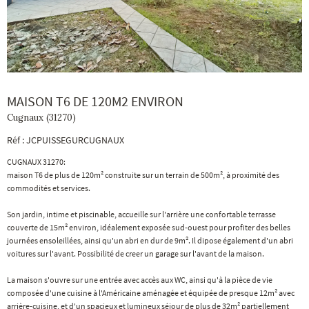
MAISON T6 DE 120M2 ENVIRON
Cugnaux (31270)
Réf : JCPUISSEGURCUGNAUX
CUGNAUX 31270:
maison T6 de plus de 120m² construite sur un terrain de 500m², à proximité des
commodités et services.
Son jardin, intime et piscinable, accueille sur l'arrière une confortable terrasse
couverte de 15m² environ, idéalement exposée sud-ouest pour profiter des belles
journées ensoleillées, ainsi qu'un abri en dur de 9m². Il dipose également d'un abri
voitures sur l'avant. Possibilité de creer un garage sur l'avant de la maison.
La maison s'ouvre sur une entrée avec accès aux WC, ainsi qu'à la pièce de vie
composée d'une cuisine à l'Américaine aménagée et équipée de presque 12m² avec
arrière-cuisine, et d'un spacieux et lumineux séjour de plus de 32m² partiellement