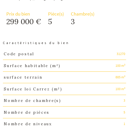
Prix du bien
Pièce(s)
Chambre(s)
299 000 €
5
3
Caractéristiques du bien
31270
Code postal
Caractéristiques
Valeurs
100 m²
Surface habitable (m²)
885 m²
surface terrain
100 m²
Surface loi Carrez (m²)
3
Nombre de chambre(s)
5
Nombre de pièces
1
Nombre de niveaux