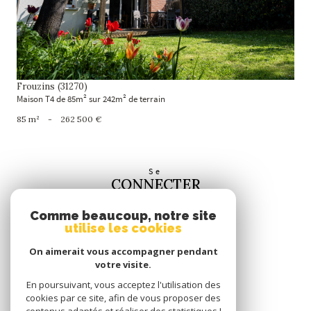
Frouzins (31270)
Maison T4 de 85m² sur 242m² de terrain
85 m²
-
262 500 €
Se
CONNECTER
espace propriétaire
Comme beaucoup, notre site
utilise les cookies
Nous
SUIVRE
On aimerait vous accompagner pendant
votre visite.
En poursuivant, vous acceptez l'utilisation des
cookies par ce site, afin de vous proposer des