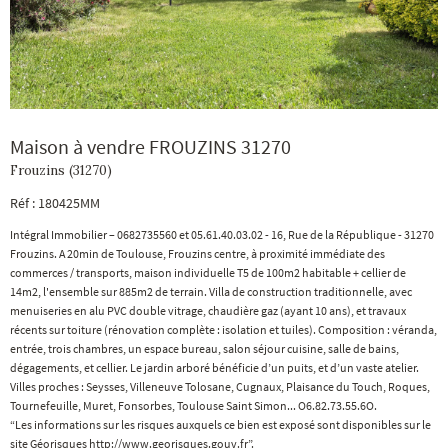
Maison à vendre FROUZINS 31270
Frouzins (31270)
Réf : 180425MM
Intégral Immobilier – 0682735560 et 05.61.40.03.02 - 16, Rue de la République - 31270
Frouzins. A 20min de Toulouse, Frouzins centre, à proximité immédiate des
commerces / transports, maison individuelle T5 de 100m2 habitable + cellier de
14m2, l'ensemble sur 885m2 de terrain. Villa de construction traditionnelle, avec
menuiseries en alu PVC double vitrage, chaudière gaz (ayant 10 ans), et travaux
récents sur toiture (rénovation complète : isolation et tuiles). Composition : véranda,
entrée, trois chambres, un espace bureau, salon séjour cuisine, salle de bains,
dégagements, et cellier. Le jardin arboré bénéficie d’un puits, et d’un vaste atelier.
Villes proches : Seysses, Villeneuve Tolosane, Cugnaux, Plaisance du Touch, Roques,
Tournefeuille, Muret, Fonsorbes, Toulouse Saint Simon... O6.82.73.55.6O.
“Les informations sur les risques auxquels ce bien est exposé sont disponibles sur le
site Géorisques http://www.georisques.gouv.fr”.