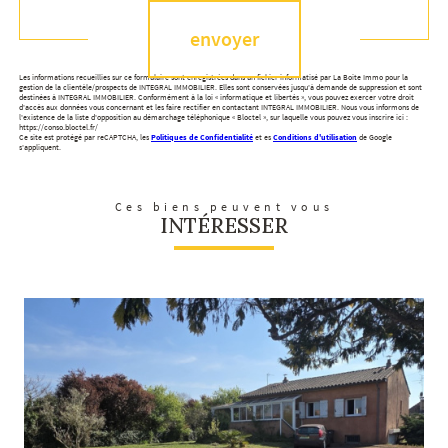
envoyer
Les informations recueillies sur ce formulaire sont enregistrées dans un fichier informatisé par La Boite Immo pour la
gestion de la clientèle/prospects de INTEGRAL IMMOBILIER. Elles sont conservées jusqu'à demande de suppression et sont
destinées à INTEGRAL IMMOBILIER. Conformément à la loi « informatique et libertés », vous pouvez exercer votre droit
d'accès aux données vous concernant et les faire rectifier en contactant INTEGRAL IMMOBILIER. Nous vous informons de
l'existence de la liste d'opposition au démarchage téléphonique « Bloctel », sur laquelle vous pouvez vous inscrire ici :
https://conso.bloctel.fr/
Ce site est protégé par reCAPTCHA, les
Politiques de Confidentialité
et es
Conditions d'utilisation
de Google
s'appliquent.
Ces biens peuvent vous
INTÉRESSER