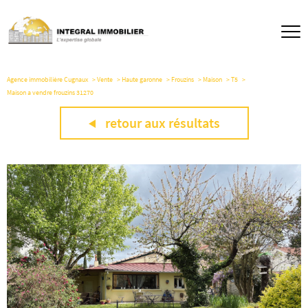
Agence immobilière Cugnaux
Vente
Haute garonne
Frouzins
Maison
T5
Maison a vendre frouzins 31270
retour aux résultats