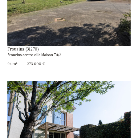
voir le bien
Frouzins (31270)
Frouzins centre ville Maison T4/5
94 m²
-
273 000 €
voir le bien