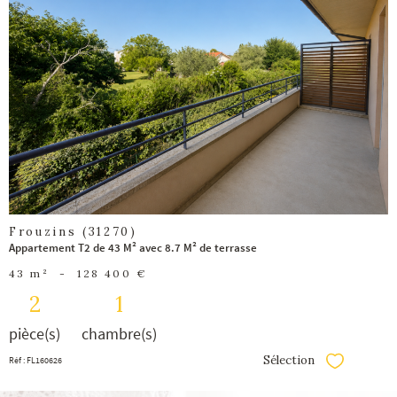
voir le
bien
Frouzins (31270)
Appartement T2 de 43 M² avec 8.7 M² de terrasse
43 m²
-
128 400 €
2
1
pièce(s)
chambre(s)
Sélection
Réf : FL160626
Sélectionner