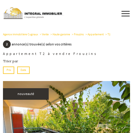
Agence immobilière Cugnaux
Vente
Haute garonne
Frouzins
Appartement
T2
2
annonce(s) trouvée(s) selon vos critères
Appartement T2 à vendre Frouzins
Trier par
Prix
Date
nouveauté
voir le