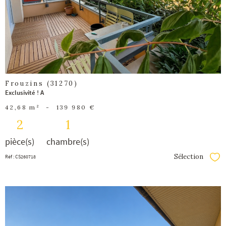
bien
Frouzins (31270)
Exclusivité ! A
42,68 m²
-
139 980 €
2
1
pièce(s)
chambre(s)
Sélection
Réf : CS260718
Séle