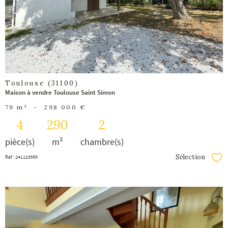
bien
Toulouse (31100)
Maison à vendre Toulouse Saint Simon
79 m²
-
298 000 €
4
290
2
pièce(s)
m²
chambre(s)
Sélection
Réf : 241123MM
Séle