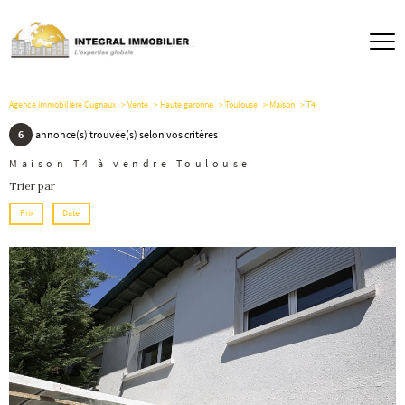
Agence immobilière Cugnaux
Vente
Haute garonne
Toulouse
Maison
T4
6
annonce(s) trouvée(s) selon vos critères
Maison T4 à vendre Toulouse
Trier par
Prix
Date
voir le