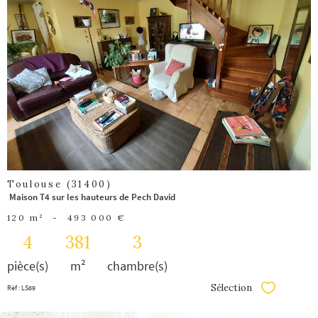
voir le
bien
Toulouse (31400)
Maison T4 sur les hauteurs de Pech David
120 m²
-
493 000 €
4
381
3
pièce(s)
m²
chambre(s)
Sélection
Réf : LS69
Sélectionner