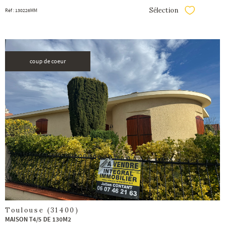
Sélection
Réf : 130226MM
Sélectionner
coup de coeur
voir le
bien
Toulouse (31400)
MAISON T4/5 DE 130M2