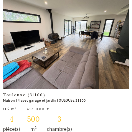
voir le
bien
Toulouse (31100)
Maison T4 avec garage et jardin TOULOUSE 31100
115 m²
-
416 000 €
4
500
3
pièce(s)
m²
chambre(s)