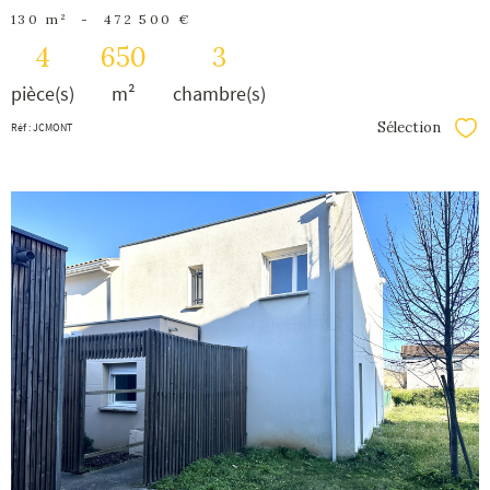
130 m²
-
472 500 €
4
650
3
pièce(s)
m²
chambre(s)
Sélection
Réf : JCMONT
Séle
voir le
bien