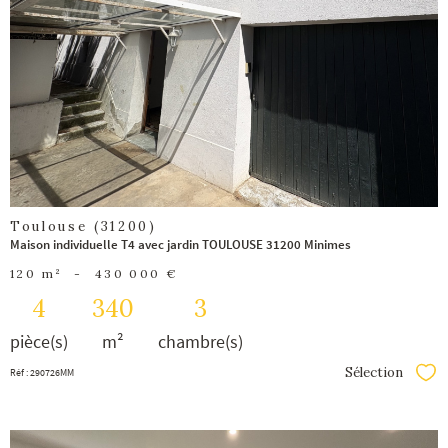
bien
Toulouse (31200)
Maison individuelle T4 avec jardin TOULOUSE 31200 Minimes
120 m²
-
430 000 €
4
340
3
pièce(s)
m²
chambre(s)
Sélection
Réf : 290726MM
Séle