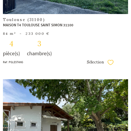
Toulouse (31100)
MAISON T4 TOULOUSE SAINT SIMON 31100
84 m²
-
233 000 €
4
3
pièce(s)
chambre(s)
Sélection
Réf : PGLESTANG
Sélectionner
voir le