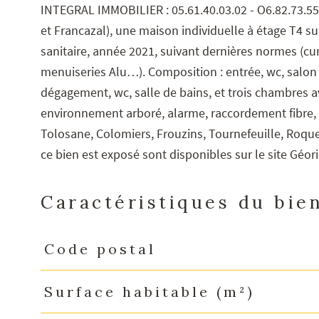
INTEGRAL IMMOBILIER : 05.61.40.03.02 - O6.82.73.5
et Francazal), une maison individuelle à étage T4 su
sanitaire, année 2021, suivant dernières normes (c
menuiseries Alu…). Composition : entrée, wc, salon 
dégagement, wc, salle de bains, et trois chambres ave
environnement arboré, alarme, raccordement fibre, 
Tolosane, Colomiers, Frouzins, Tournefeuille, Roque
ce bien est exposé sont disponibles sur le site Géo
Caractéristiques du bie
Code postal
Caractéristiques
Valeurs
Surface habitable (m²)