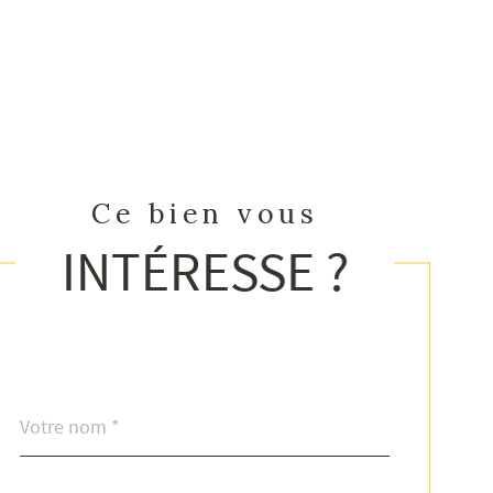
Ce bien vous
INTÉRESSE ?
Nom
Fieldset
*
par
défaut