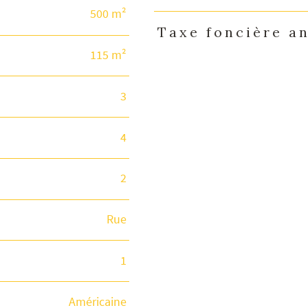
500 m²
Taxe foncière a
115 m²
3
4
2
Rue
1
Américaine