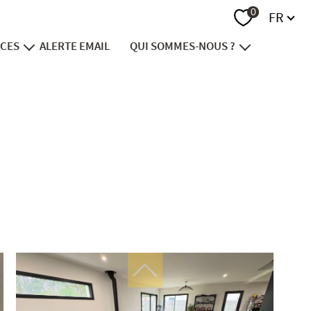
Langue
0
FR
ICES
ALERTE EMAIL
QUI SOMMES-NOUS ?
endre
notre groupe
vestir
recrutement
nancer
contact
viager
ion foncière
immobilier