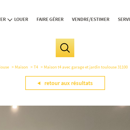
TER
LOUER
FAIRE GÉRER
VENDRE/ESTIMER
SERV
ns neufs
v
in
fi
louse
Maison
T4
Maison t4 avec garage et jardin toulouse 31100
le 
la divis
retour aux résultats
expert 