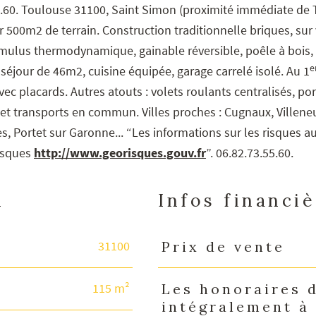
5.60. Toulouse 31100, Saint Simon (proximité immédiate de
r 500m2 de terrain. Construction traditionnelle briques, sur
umulus thermodynamique, gainable réversible, poêle à bois,
e
séjour de 46m2, cuisine équipée, garage carrelé isolé. Au 1
c placards. Autres atouts : volets roulants centralisés, por
et transports en commun. Villes proches : Cugnaux, Villene
s, Portet sur Garonne... “Les informations sur les risques a
risques
http://www.georisques.gouv.fr
”. 06.82.73.55.60.
n
Infos financi
31100
Prix de vente
Caractéristiques
Valeurs
115 m²
Les honoraires 
intégralement à