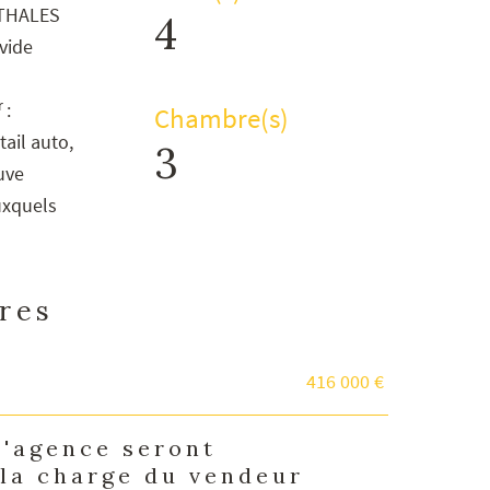
 THALES
4
 vide
r
:
Chambre(s)
tail auto,
3
uve
uxquels
ères
416 000 €
d'agence seront
 la charge du vendeur