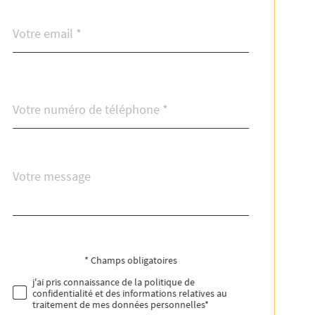
email
*
Téléphone
*
Message
Fieldset
*
par
défaut
* Champs obligatoires
Validation
j'ai pris connaissance de la politique de
confidentialité et des informations relatives au
traitement de mes données personnelles*