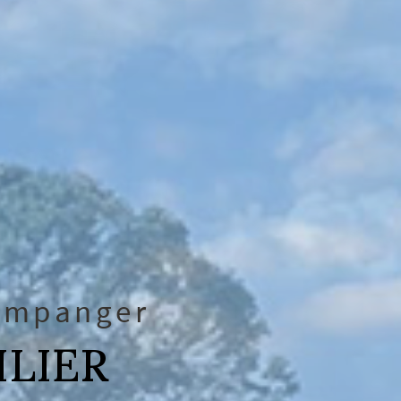
companger
ILIER