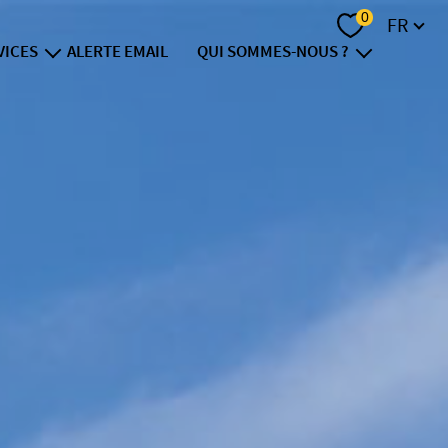
Langue
0
FR
VICES
ALERTE EMAIL
QUI SOMMES-NOUS ?
vendre
notre groupe
nvestir
recrutement
inancer
contact
e viager
ision foncière
t immobilier