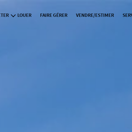
ETER
LOUER
FAIRE GÉRER
VENDRE/ESTIMER
SER
iens neufs
i
f
l
la div
exper