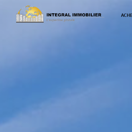
ACH
nos b