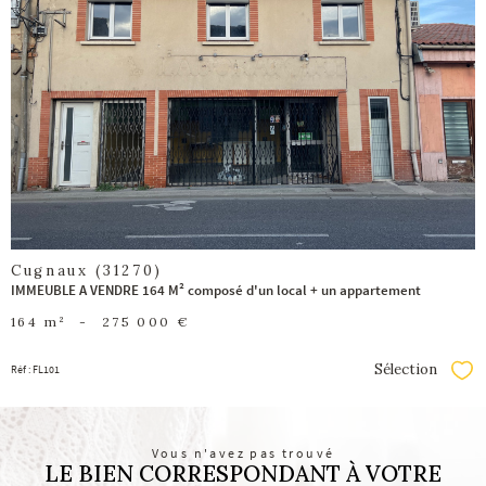
voir le
bien
Cugnaux (31270)
IMMEUBLE A VENDRE 164 M² composé d'un local + un appartement
164 m²
-
275 000 €
Sélection
Réf : FL101
Séle
Vous n'avez pas trouvé
LE BIEN CORRESPONDANT À VOTRE