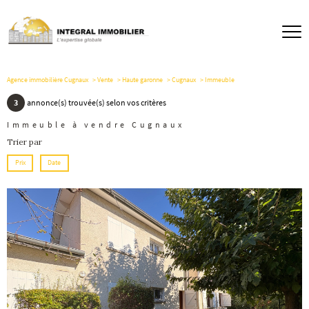
Agence immobilière Cugnaux
Vente
Haute garonne
Cugnaux
Immeuble
3
annonce(s) trouvée(s) selon vos critères
Immeuble à vendre Cugnaux
Trier par
Prix
Date
voir le