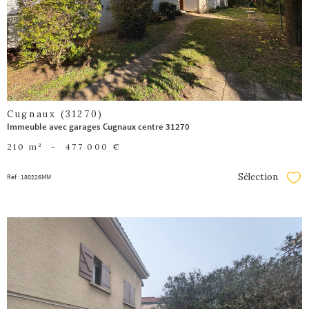
bien
Cugnaux (31270)
Immeuble avec garages Cugnaux centre 31270
210 m²
-
477 000 €
Sélection
Réf : 180226MM
Séle
voir le