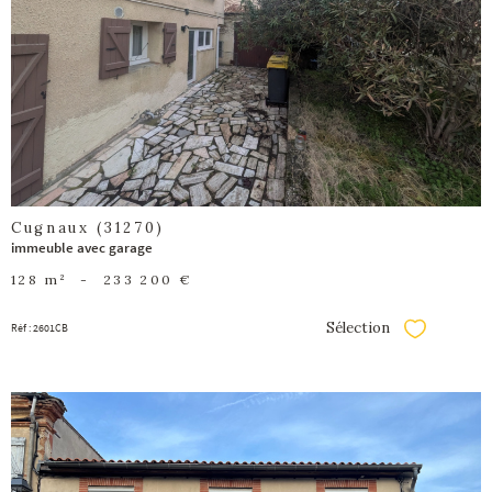
bien
Cugnaux (31270)
immeuble avec garage
128 m²
-
233 200 €
Sélection
Réf : 2601CB
Sélectionner