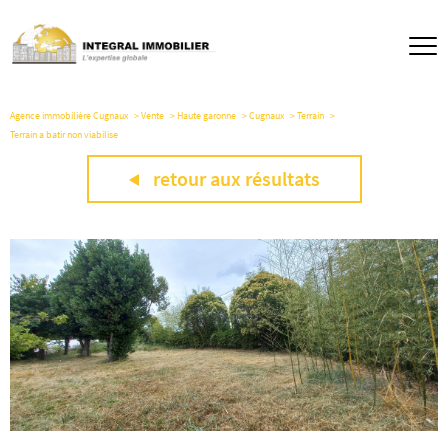
Agence immobilière Cugnaux
Vente
Haute garonne
Cugnaux
Terrain
Terrain a batir non viabilise
retour aux résultats