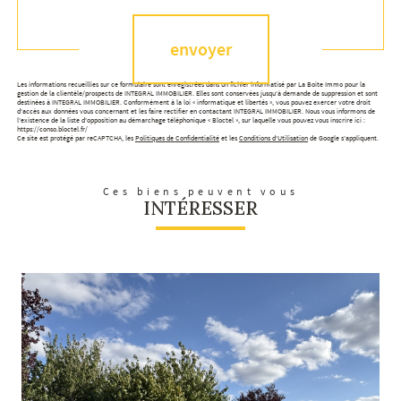
envoyer
Les informations recueillies sur ce formulaire sont enregistrées dans un fichier informatisé par La Boite Immo pour la
gestion de la clientèle/prospects de INTEGRAL IMMOBILIER. Elles sont conservées jusqu'à demande de suppression et sont
destinées à INTEGRAL IMMOBILIER. Conformément à la loi « informatique et libertés », vous pouvez exercer votre droit
d'accès aux données vous concernant et les faire rectifier en contactant INTEGRAL IMMOBILIER. Nous vous informons de
l'existence de la liste d'opposition au démarchage téléphonique « Bloctel », sur laquelle vous pouvez vous inscrire ici :
https://conso.bloctel.fr/
Ce site est protégé par reCAPTCHA, les
Politiques de Confidentialité
et les
Conditions d'Utilisation
de Google s'appliquent.
Ces biens peuvent vous
INTÉRESSER