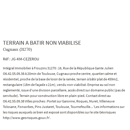
TERRAIN A BATIR NON VIABILISE
Cugnaux (31270)
Réf : JG-KM-CEZEROU
Intégral Immobilier à Frouzins 31270 : 16, Rue de la République Gante Julien
O6.42.55.09.38 A 20min de Toulouse, Cugnaux proche centre, quartier calme et
résidentiel, proche de la base de loisir de la ramée, terrain à bâtir plat de 459m2,
rectangulaire (18m de façade x 21m), vendu non viabilisé. Emprise au sol non
reglementé, issue d'une division parcellaire, accès direct sur domaine public (pas de
servitude). Terrain pour construction libre en plain-pied. Contact direct au
O6.42.55.09.38 Villes proches : Portet sur Garonne, Roques, Muret, Villeneuve
Tolosane, Fonsorbes, Pins Justaret, Toulouse, Tournefeuille... 'Les informations sur
les risques auxquels ce bien est exposé sont disponibles sur le site Géorisques
http://www.georisques.gouv.fr'.