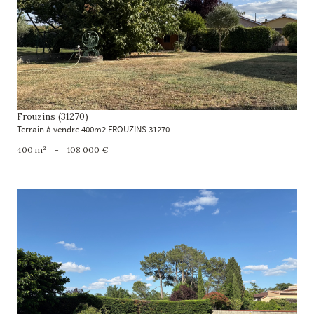
voir le bien
Frouzins (31270)
Terrain à vendre 400m2 FROUZINS 31270
400 m²
-
108 000 €
voir le bien