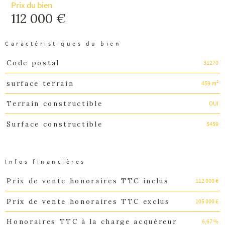
Prix du bien
112 000 €
Caractéristiques du bien
31270
Code postal
Caractéristiques
Valeurs
459 m²
surface terrain
OUI
Terrain constructible
5459
Surface constructible
Infos financières
112 000 €
Prix de vente honoraires TTC inclus
Caractéristiques
Valeurs
105 000 €
Prix de vente honoraires TTC exclus
6,67 %
Honoraires TTC à la charge acquéreur