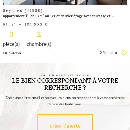
Seysses (31600)
Appartement T3 de 67m² au 1er et dernier étage avec terrasse et...
67 m²
-
185 500 €
3
2
pièce(s)
chambre(s)
Sélection
Réf : KM270426
Séle
Vous n'avez pas trouvé
LE BIEN CORRESPONDANT À VOTRE
RECHERCHE ?
Créer une alerte email et recevez les biens correspondants à votre recherche
dans votre boîte mail !
créer l'alerte