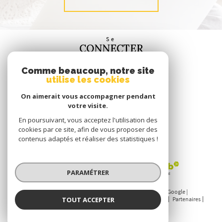
Se
CONNECTER
espace propriétaire
Comme beaucoup, notre site
utilise les cookies
Nous
SUIVRE
On aimerait vous accompagner pendant
votre visite.
En poursuivant, vous acceptez l'utilisation des
cookies par ce site, afin de vous proposer des
contenus adaptés et réaliser des statistiques !
Nous
ADHÉRONS
PARAMÉTRER
© 2026 | Tous droits réservés | Traduction powered by Google |
TOUT ACCEPTER
Nos honoraires
Plan du site
Mentions légales
Admin
Partenaires
Politique RGPD
Cookies