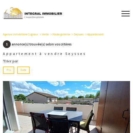
Agence immobilière Cugnaux
Vente
Haute garonne
Seysses
Appartement
1
annonce(s) trouvée(s) selon vos critères
Appartement à vendre Seysses
Trier par
Prix
Date
voir le
bien