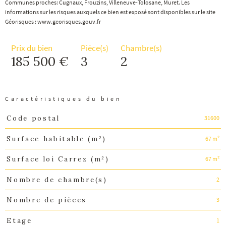
Communes proches: Cugnaux, Frouzins, Villeneuve-Tolosane, Muret. Les
informations sur les risques auxquels ce bien est exposé sont disponibles sur le site
Géorisques : www.georisques.gouv.fr
Prix du bien
Pièce(s)
Chambre(s)
185 500 €
3
2
Caractéristiques du bien
31600
Code postal
Caractéristiques
Valeurs
67 m²
Surface habitable (m²)
67 m²
Surface loi Carrez (m²)
2
Nombre de chambre(s)
3
Nombre de pièces
1
Etage