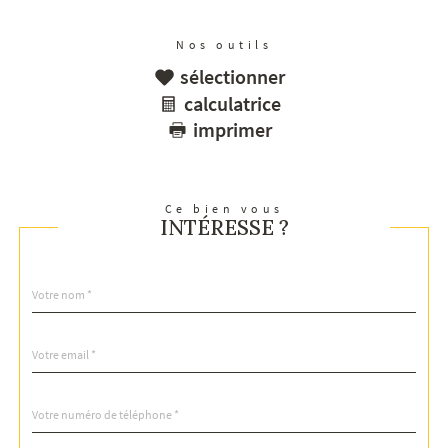
Nos outils
sélectionner
calculatrice
imprimer
Ce bien vous
INTÉRESSE ?
Nom
Fieldset
*
par
défaut
email
*
Téléphone
*