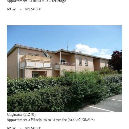
Appartement T3 de 63 M² au 1er étage
63 m²
-
169 500 €
voir le bien
Cugnaux (31270)
Appartement 3 Pièce(s) 65 m² à vendre (31270 CUGNAUX)
62 m²
-
169 500 €