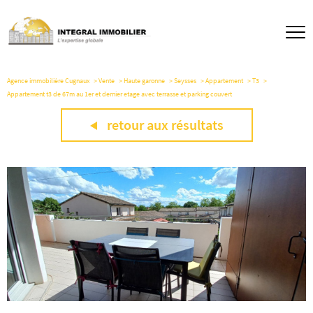
Agence immobilière Cugnaux
Vente
Haute garonne
Seysses
Appartement
T3
Appartement t3 de 67m au 1er et dernier etage avec terrasse et parking couvert
retour aux résultats