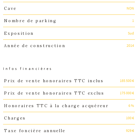
NON
Cave
1
Nombre de parking
Sud
Exposition
2014
Année de construction
Infos financières
185 500 €
Prix de vente honoraires TTC inclus
Caractéristiques
Valeurs
175 000 €
Prix de vente honoraires TTC exclus
6 %
Honoraires TTC à la charge acquéreur
100 €
Charges
929 €
Taxe foncière annuelle