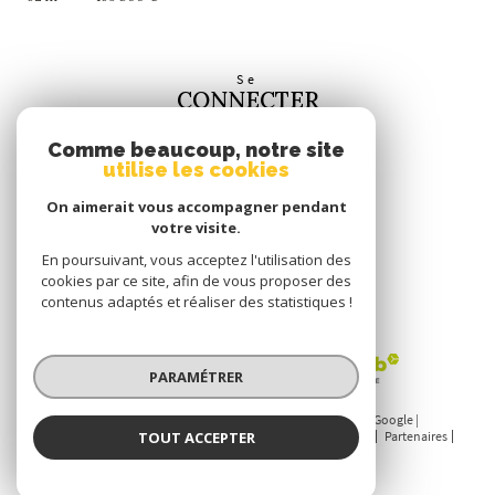
Se
CONNECTER
espace propriétaire
Comme beaucoup, notre site
utilise les cookies
Nous
SUIVRE
On aimerait vous accompagner pendant
votre visite.
En poursuivant, vous acceptez l'utilisation des
cookies par ce site, afin de vous proposer des
contenus adaptés et réaliser des statistiques !
Nous
ADHÉRONS
PARAMÉTRER
© 2026 | Tous droits réservés | Traduction powered by Google |
TOUT ACCEPTER
Nos honoraires
Plan du site
Mentions légales
Admin
Partenaires
Politique RGPD
Cookies