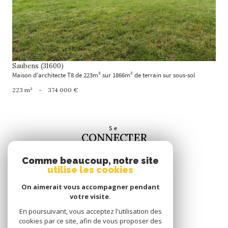
Saubens (31600)
Maison d'architecte T8 de 223m² sur 1866m² de terrain sur sous-sol
223 m²
-
374 000 €
Se
CONNECTER
espace propriétaire
Comme beaucoup, notre site
utilise les cookies
Nous
SUIVRE
On aimerait vous accompagner pendant
votre visite.
En poursuivant, vous acceptez l'utilisation des
cookies par ce site, afin de vous proposer des