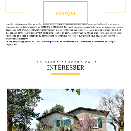
envoyer
Les informations recueillies sur ce formulaire sont enregistrées dans un fichier informatisé par La Boite Immo pour la
gestion de la clientèle/prospects de INTEGRAL IMMOBILIER. Elles sont conservées jusqu'à demande de suppression et sont
destinées à INTEGRAL IMMOBILIER. Conformément à la loi « informatique et libertés », vous pouvez exercer votre droit
d'accès aux données vous concernant et les faire rectifier en contactant INTEGRAL IMMOBILIER. Nous vous informons de
l'existence de la liste d'opposition au démarchage téléphonique « Bloctel », sur laquelle vous pouvez vous inscrire ici :
https://conso.bloctel.fr/
Ce site est protégé par reCAPTCHA, les
Politiques de Confidentialité
et es
Conditions d'utilisation
de Google
s'appliquent.
Ces biens peuvent vous
INTÉRESSER