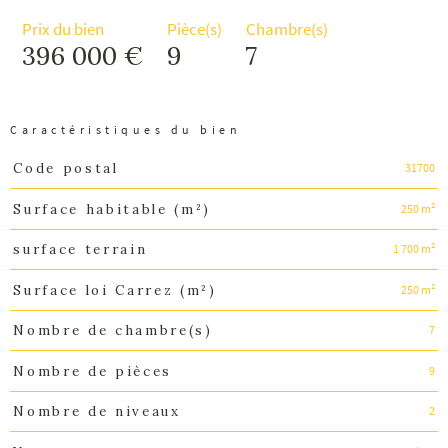
Prix du bien
Pièce(s)
Chambre(s)
396 000 €
9
7
Caractéristiques du bien
31700
Code postal
Caractéristiques
Valeurs
250 m²
Surface habitable (m²)
1 700 m²
surface terrain
250 m²
Surface loi Carrez (m²)
7
Nombre de chambre(s)
9
Nombre de pièces
2
Nombre de niveaux