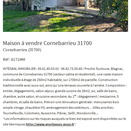
Maison à vendre Cornebarrieu 31700
Cornebarrieu (31700)
Réf : 8171MM
INTÉGRAL IMMOBILIER : 05.61.40.03.02 - 06.82.73.55.60 / Proche Toulouse, Blagnac,
commune de Cornebarrieu 31700 (secteur calme et résidentiel), une vaste maison
individuelle à étage de 250m2 habitable, sur 1700m2 de parcelle. Construction
traditionnelle avec sous-sol, ainsi qu’une terrasse couverte à l’arrière. Composition :
entrée, dégagements, salon séjour, grande cuisine de 28m2, wc, salle de bains,
er
chambre, autre salon, et cuisine secondaire. Au 1
: dégagement / mezzanine, 5
chambres, et salle de bains. Prévoir une rénovation générale : menuiseries bois
simple vitrage, chaudière HS, aménagement des extérieurs… Villes proches :
Tournefeuille, Colomiers, Aussonne, Pibrac, Seilh, Mondonville...
“Les informations sur les risques auxquels ce bien est exposé sont disponibles sur le
site Géorisques
http://www.georisques.gouv.fr
”.