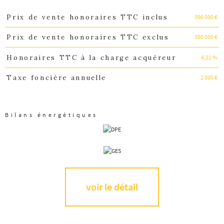
396 000 €
Prix de vente honoraires TTC inclus
Caractéristiques
Valeurs
380 000 €
Prix de vente honoraires TTC exclus
4,21 %
Honoraires TTC à la charge acquéreur
2 000 €
Taxe foncière annuelle
Bilans énergétiques
voir le détail