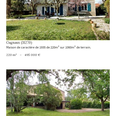
voir le bien
Cugnaux (31270)
Maison de caractère de 1935 de 220m² sur 1060m² de terrain.
220 m²
-
495 000 €
voir le bien