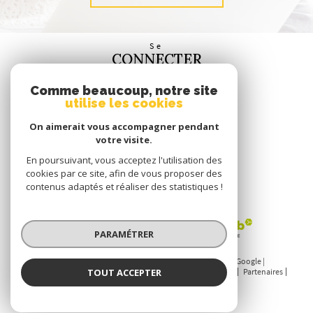
Se
CONNECTER
espace propriétaire
Comme beaucoup, notre site
utilise les cookies
Nous
SUIVRE
On aimerait vous accompagner pendant
votre visite.
En poursuivant, vous acceptez l'utilisation des
cookies par ce site, afin de vous proposer des
contenus adaptés et réaliser des statistiques !
Nous
ADHÉRONS
PARAMÉTRER
© 2026 | Tous droits réservés | Traduction powered by Google |
TOUT ACCEPTER
Nos honoraires
Plan du site
Mentions légales
Admin
Partenaires
Politique RGPD
Cookies