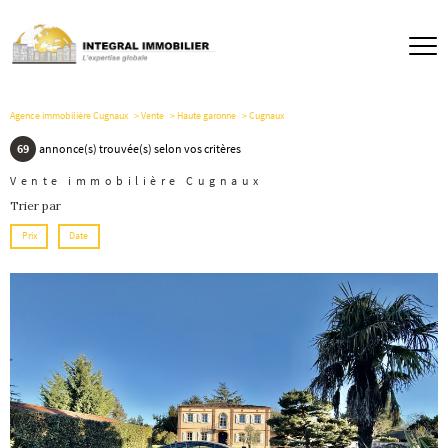
Agence immobilière Cugnaux
Vente
Haute garonne
Cugnaux
69
annonce(s) trouvée(s) selon vos critères
Vente immobilière Cugnaux
Trier par
Prix
Date
voir le