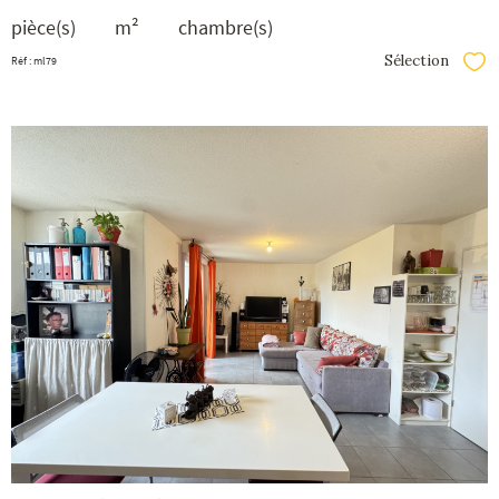
pièce(s)
m²
chambre(s)
Sélection
Réf : ml79
Séle
voir le
bien