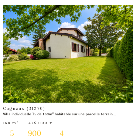
voir le
bien
Cugnaux (31270)
Villa individuelle T5 de 168m² habitable sur une parcelle terrain...
168 m²
-
475 000 €
5
900
4