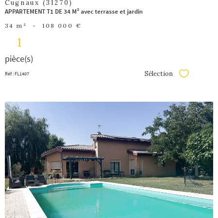
Cugnaux (31270)
APPARTEMENT T1 DE 34 M² avec terrasse et jardin
34 m²
-
108 000 €
1
pièce(s)
Sélection
Réf : FL1407
Sélectionner
voir le
bien