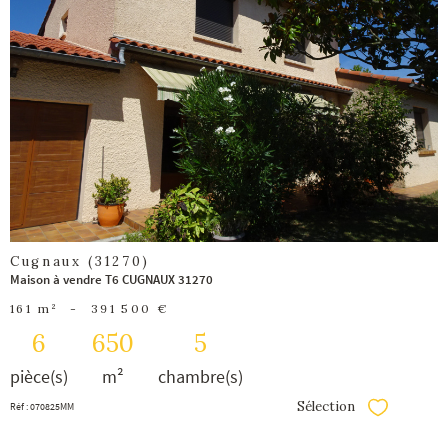
voir le
bien
Cugnaux (31270)
Maison à vendre T6 CUGNAUX 31270
161 m²
-
391 500 €
6
650
5
pièce(s)
m²
chambre(s)
Sélection
Réf : 070825MM
Sélectionner