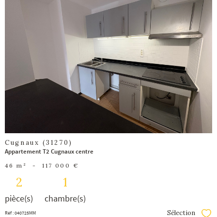
voir le
bien
Cugnaux (31270)
Appartement T2 Cugnaux centre
46 m²
-
117 000 €
2
1
pièce(s)
chambre(s)
Sélection
Réf : 040725MM
Séle