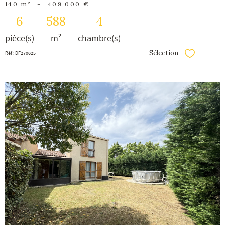
140 m²
-
409 000 €
6
588
4
pièce(s)
m²
chambre(s)
Sélection
Réf : DF270625
Sélectionner
voir le
bien