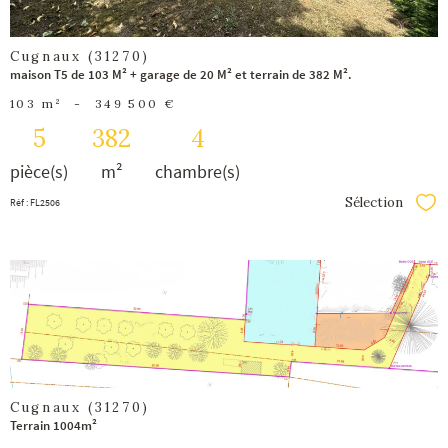
Cugnaux (31270)
maison T5 de 103 M² + garage de 20 M² et terrain de 382 M².
103 m²
-
349 500 €
5
382
4
pièce(s)
m²
chambre(s)
Sélection
Réf : FL2506
Séle
voir le
bien
Cugnaux (31270)
Terrain 1004m²