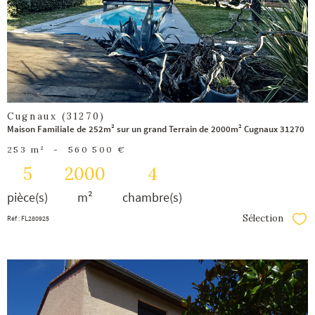
bien
Cugnaux (31270)
Maison Familiale de 252m² sur un grand Terrain de 2000m² Cugnaux 31270
253 m²
-
560 500 €
5
2000
4
pièce(s)
m²
chambre(s)
Sélection
Réf : FL280925
Séle