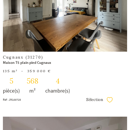
bien
Cugnaux (31270)
Maison T5 plain pied Cugnaux
135 m²
-
359 000 €
5
568
4
pièce(s)
m²
chambre(s)
Sélection
Réf : JM100725
Sélectionner