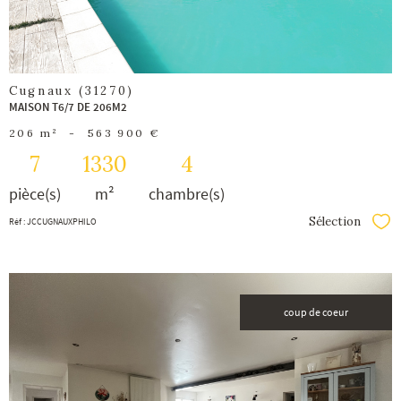
Cugnaux (31270)
MAISON T6/7 DE 206M2
206 m²
-
563 900 €
7
1330
4
pièce(s)
m²
chambre(s)
Sélection
Réf : JCCUGNAUXPHILO
Séle
coup de coeur
voir le